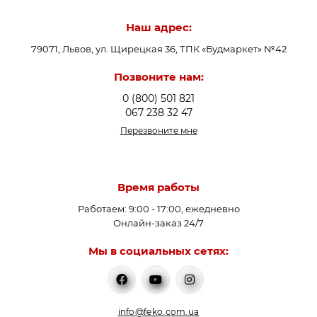
Известный немецкий бренд
Buderus
специализируется на системах отопления и горячего
Наш адрес:
водоснабжения. Компания разрабатывает
79071, Львов, ул. Щирецкая 36, ТПК «Будмаркет» №42
эффективные модульные и системные решения для
отопления, горячего водоснабжения и охлаждения. Для
Позвоните нам:
производства продукции используются
0 (800) 501 821
высококачественные материалы, современные
067 238 32 47
технические решения и инновационные технологии.
Перезвоните мне
На всех этапах производства каждый продукт проходит
многоуровневую систему проверки, позволяющую
свести процент брака к нулю.
Время работы
Работаем: 9:00 - 17:00, ежедневно
Вся продукция Buderus характеризуется:
Онлайн-заказ 24/7
Мы в социальных сетях:
Безупречным качеством;
Высокой надежностью;
Длительным сроком эксплуатации;
Высоким уровнем безопасности;
info@feko.com.ua