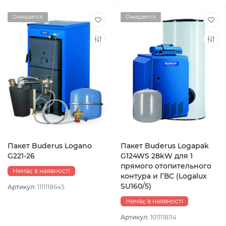
Ожидается
Ожидается
Пакет Buderus Logano
Пакет Buderus Logapak
G221-26
G124WS 28kW для 1
прямого отопительного
Немає в наявності
контура и ГВС (Logalux
SU160/5)
Артикул:
1111118645
Немає в наявності
Артикул:
1011118114