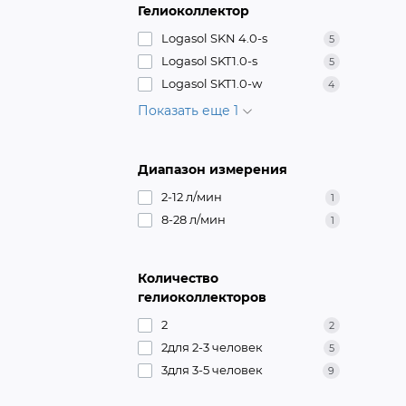
Гелиоколлектор
Logasol SKN 4.0-s
5
Logasol SKT1.0-s
5
Logasol SKT1.0-w
4
Показать еще 1
Диапазон измерения
2-12 л/мин
1
8-28 л/мин
1
Количество
гелиоколлекторов
2
2
2для 2-3 человек
5
3для 3-5 человек
9