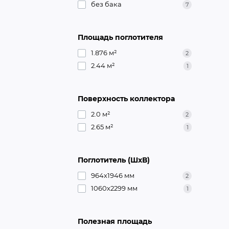
без бака
7
Площадь поглотителя
1.876 м²
2
2.44 м²
1
Поверхность коллектора
2.0 м²
2
2.65 м²
1
Поглотитель (ШхВ)
964х1946 мм
2
1060х2299 мм
1
Полезная площадь