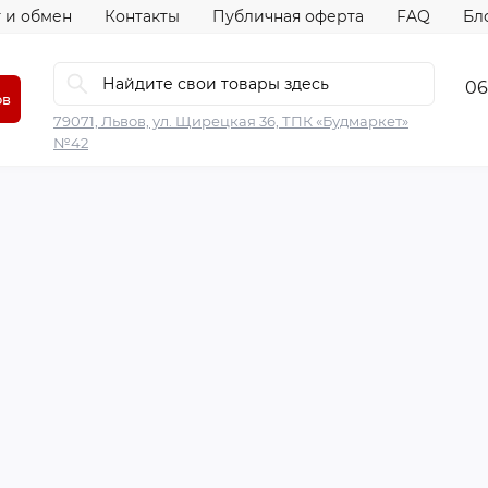
 и обмен
Контакты
Публичная оферта
FAQ
Бл
06
ов
79071, Львов, ул. Щирецкая 36, ТПК «Будмаркет»
№42