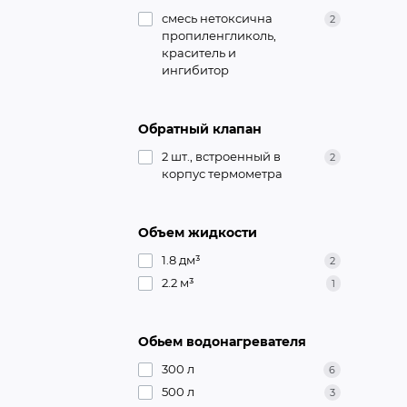
смесь нетоксична
2
пропиленгликоль,
краситель и
ингибитор
Обратный клапан
2 шт., встроенный в
2
корпус термометра
Объем жидкости
1.8 дм³
2
2.2 м³
1
Обьем водонагревателя
300 л
6
500 л
3