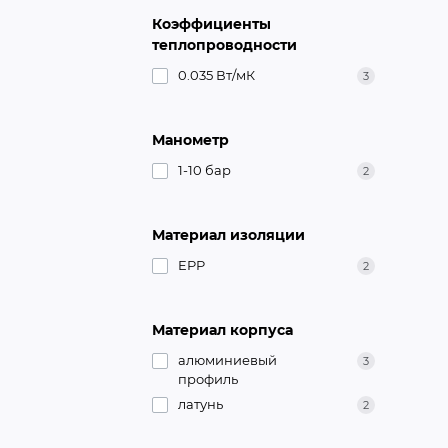
Коэффициенты
теплопроводности
0.035 Вт/мК
3
Манометр
1-10 бар
2
Материал изоляции
EPP
2
Материал корпуса
алюминиевый
3
профиль
латунь
2