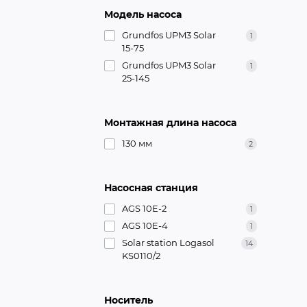
Модель насоса
Grundfos UPM3 Solar
1
15-75
Grundfos UPM3 Solar
1
25-145
Монтажная длина насоса
130 мм
2
Насосная станция
AGS 10E-2
1
AGS 10E-4
1
Solar station Logasol
14
KS0110/2
Носитель