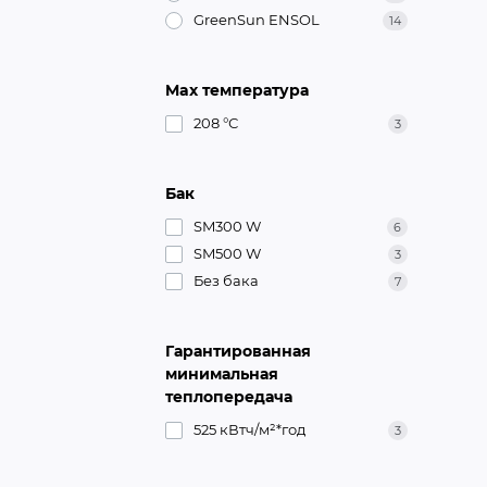
GreenSun ENSOL
14
Max температура
208 °С
3
Бак
SM300 W
6
SM500 W
3
Без бака
7
Гарантированная
минимальная
теплопередача
525 кВтч/м²*год
3