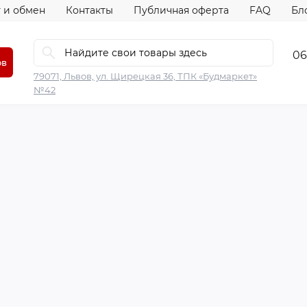
 и обмен
Контакты
Публичная оферта
FAQ
Бл
06
ов
79071, Львов, ул. Щирецкая 36, ТПК «Будмаркет»
№42