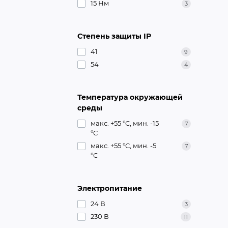
15 Нм
3
Степень защиты IP
41
9
54
4
Температура окружающей
среды
макс. +55 °C, мин. -15
7
°C
макс. +55 °C, мин. -5
7
°C
Электропитание
24 В
3
230 В
11