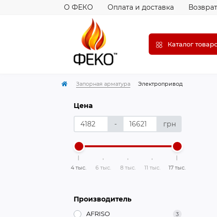
О ФЕКО
Оплата и доставка
Возврат
Каталог товар
Запорная арматура
Электропривод
Цена
-
грн
4 тыс.
6 тыс.
8 тыс.
11 тыс.
17 тыс.
Производитель
AFRISO
3