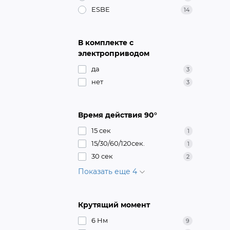
ESBE
14
В комплекте с
электроприводом
да
3
нет
3
Время действия 90°
15 сек
1
15/30/60/120сек.
1
30 сек
2
Показать еще 4
Крутящий момент
6 Нм
9