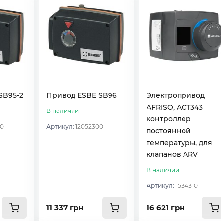
SB95-2
Привод ESBE SB96
Электропривод
AFRISO, ACT343
В наличии
контроллер
00
Артикул:
12052300
постоянной
температуры, для
клапанов ARV
В наличии
Артикул:
1534310
11 337 грн
16 621 грн