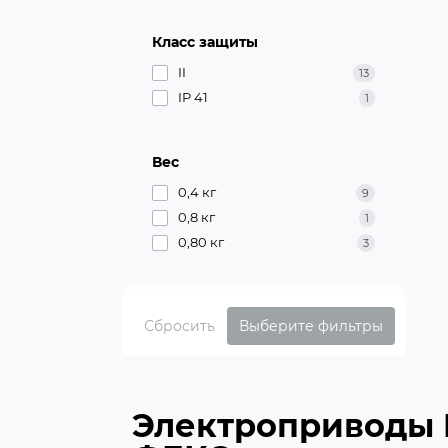
Класс защиты
II
13
IP 41
1
Вес
0,4 кг
9
0,8 кг
1
0,80 кг
3
Сбросить
Выберите фильтры
Электроприводы 