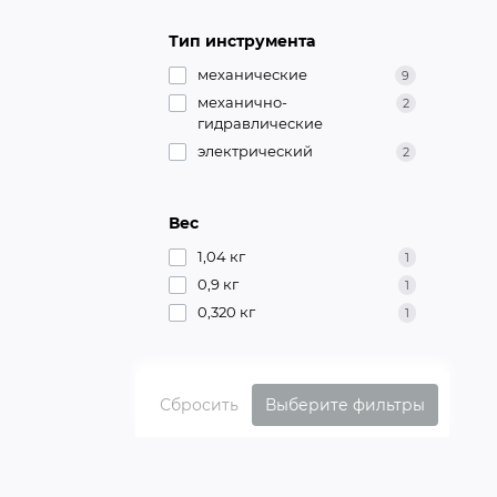
Тип инструмента
механические
9
механично-
2
гидравлические
электрический
2
Вес
1,04 кг
1
0,9 кг
1
0,320 кг
1
Сбросить
Выберите фильтры