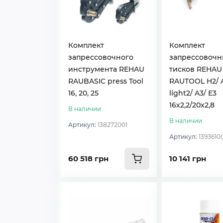
Комплект
Комплект
запрессовочного
запрессовочн
инструмента REHAU
тисков REHAU
RAUBASIC press Tool
RAUTOOL H2/ 
16, 20, 25
light2/ A3/ E3
16х2,2/20х2,8
В наличии
В наличии
Артикул:
138272001
Артикул:
1393610
60 518 грн
10 141 грн