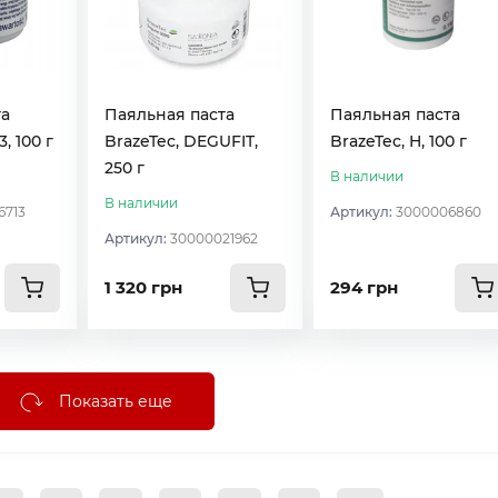
та
Паяльная паста
Паяльная паста
, 100 г
BrazeTec, DEGUFIT,
BrazeTec, H, 100 г
250 г
В наличии
В наличии
6713
Артикул:
3000006860
Артикул:
30000021962
1 320 грн
294 грн
Показать еще