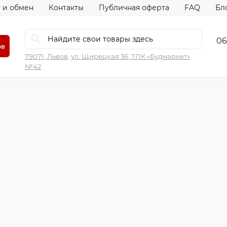
 и обмен
Контакты
Публичная оферта
FAQ
Бл
06
ов
79071, Львов, ул. Щирецкая 36, ТПК «Будмаркет»
№42