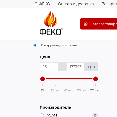
О ФЕКО
Оплата и доставка
Возврат
Каталог товар
Инструмент, материалы
Цена
-
грн
13
22 тыс.
61 тыс.
113 тыс.
174 тыс.
Производитель
AGAM
12