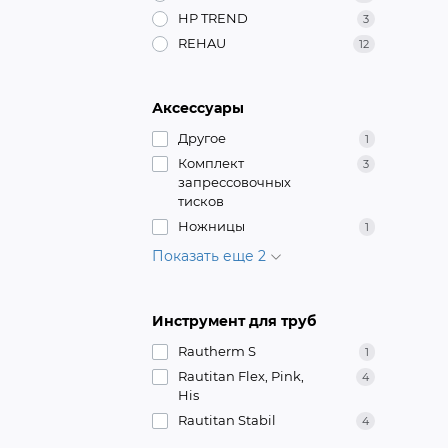
HP TREND
3
REHAU
12
Аксессуары
Другое
1
Комплект
3
запрессовочных
тисков
Ножницы
1
Показать еще 2
Инструмент для труб
Rautherm S
1
Rautitan Flex, Pink,
4
His
Rautitan Stabil
4