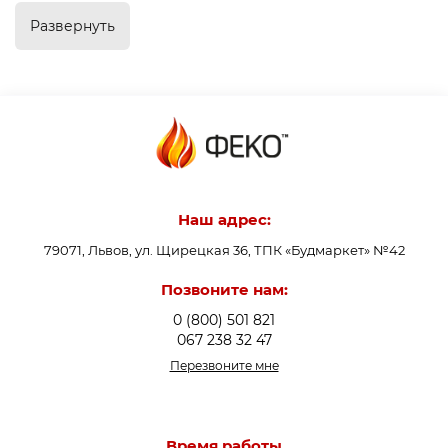
водоснабжения, систем отопления (например, для
Развернуть
теплого пола), для коммерческих или промышленных
систем, использующих солнечную энергию.
Главные функции насосных
групп для солнечных
коллекторов
Функционирование насосных групп для солнечных
Наш адрес:
коллекторов направлено на обеспечение стабильной и
79071, Львов, ул. Щирецкая 36, ТПК «Будмаркет» №42
эффективной работы
гелиосистемы
. Они выполняют
ключевую роль в превращении энергии солнца в
Позвоните нам:
тепло и обеспечивают надежную циркуляцию
0 (800) 501 821
теплоносителя.
067 238 32 47
Перезвоните мне
Время работы