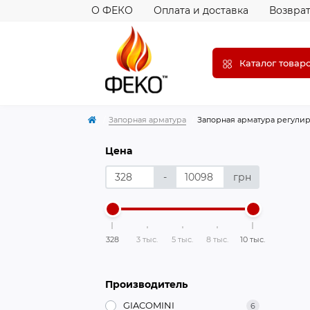
О ФЕКО
Оплата и доставка
Возврат
Каталог товар
Запорная арматура
Запорная арматура регули
Цена
-
грн
328
3 тыс.
5 тыс.
8 тыс.
10 тыс.
Производитель
GIACOMINI
6