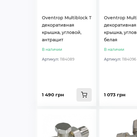
Oventrop Multiblock T
Oventrop Multi
декоративная
декоративная
крышка, угловой,
крышка, углов
антрацит
белая
В наличии
В наличии
Артикул:
1184089
Артикул:
1184096
1 490 грн
1 073 грн