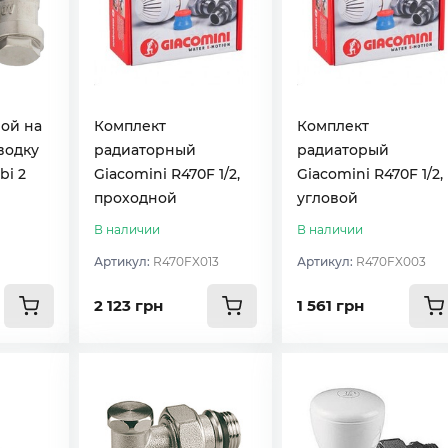
ой на
Комплект
Комплект
водку
радиаторный
радиаторый
bi 2
Giacomini R470F 1/2,
Giacomini R470F 1/2,
проходной
угловой
В наличии
В наличии
Артикул:
R470FX013
Артикул:
R470FX003
2 123 грн
1 561 грн