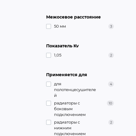
Межосевое расстояние
50 мм
3
Показатель Kv
1,05
2
Применяется для
для
4
полотенцесушителе
й
радиаторы с
10
боковым
подключением
радиаторы с
2
нижним
подключением