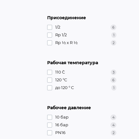
Присоединение
1/2
6
Rp 1/2
1
Rp ½ x R ½
2
Рабочая температура
110 ˚С
3
120 °C
6
до 120 ° C
1
Рабочее давление
10 бар
4
16 бар
4
PN16
2