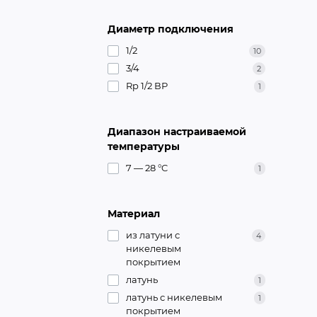
Диаметр подключения
1/2
10
3/4
2
Rp 1/2 ВР
1
Диапазон настраиваемой
температуры
7 — 28 °C
1
Материал
из латуни с
4
никелевым
покрытием
латунь
1
латунь с никелевым
1
покрытием