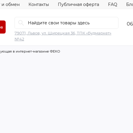
 и обмен
Контакты
Публичная оферта
FAQ
Бл
06
ов
79071, Львов, ул. Щирецкая 36, ТПК «Будмаркет»
№42
рующая в интернет-магазине ФЕКО