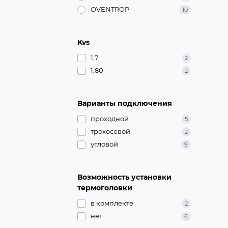
OVENTROP
10
Kvs
1,7
2
1,80
2
Варианты подключения
проходной
5
трехосевой
2
угловой
9
Возможность установки
термоголовки
в комплекте
2
нет
6