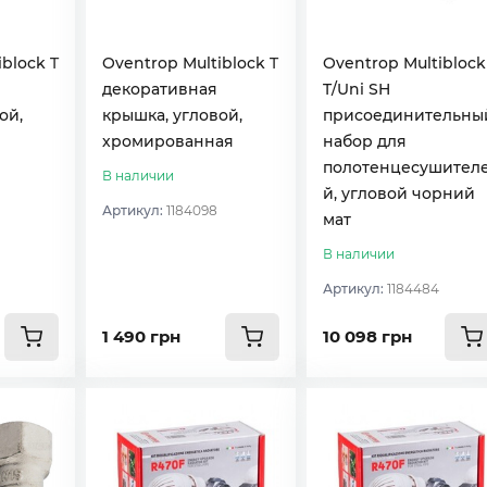
block T
Oventrop Multiblock T
Oventrop Multiblock
декоративная
T/Uni SH
ой,
крышка, угловой,
присоединительны
хромированная
набор для
полотенцесушител
В наличии
й, угловой чорний
Артикул:
1184098
мат
В наличии
Артикул:
1184484
1 490 грн
10 098 грн