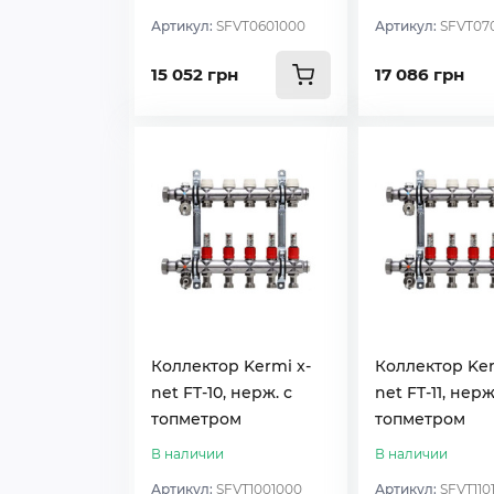
Артикул:
SFVT0601000
Артикул:
SFVT07
15 052 грн
17 086 грн
Коллектор Kermi x-
Коллектор Ker
net FT-10, нерж. с
net FT-11, нерж
топметром
топметром
В наличии
В наличии
Артикул:
SFVT1001000
Артикул:
SFVT110