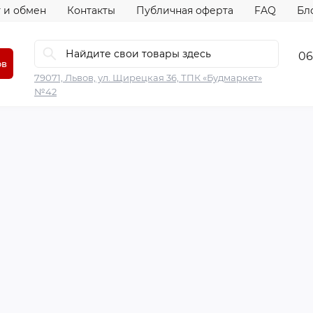
 и обмен
Контакты
Публичная оферта
FAQ
Бл
06
ов
79071, Львов, ул. Щирецкая 36, ТПК «Будмаркет»
№42