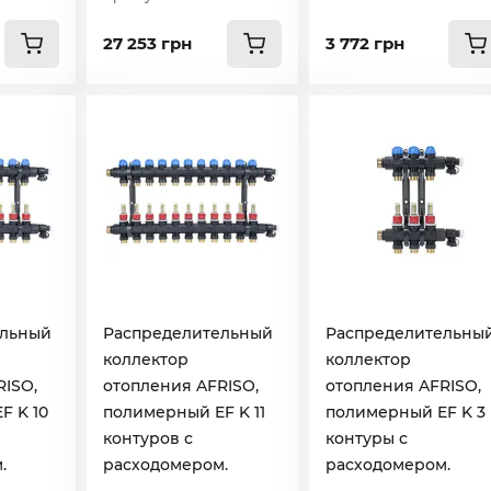
27 253 грн
3 772 грн
ельный
Распределительный
Распределительны
коллектор
коллектор
RISO,
отопления AFRISO,
отопления AFRISO,
F K 10
полимерный EF K 11
полимерный EF K 3
контуров с
контуры с
.
расходомером.
расходомером.