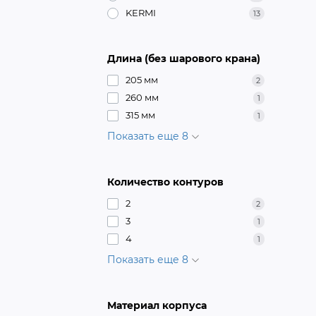
KERMI
13
Длина (без шарового крана)
205 мм
2
260 мм
1
315 мм
1
Показать еще 8
Количество контуров
2
2
3
1
4
1
Показать еще 8
Материал корпуса