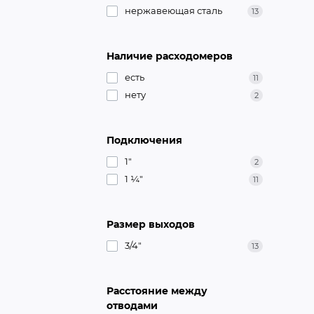
нержавеющая сталь
13
Наличие расходомеров
есть
11
нету
2
Подключения
1"
2
1 ¼"
11
Размер выходов
3/4"
13
Расстояние между
отводами