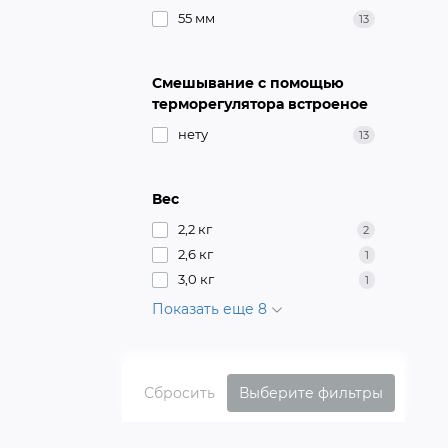
55 мм
13
Смешывание с помощью
терморегулятора встроеное
нету
13
Вес
2,2 кг
2
2,6 кг
1
3,0 кг
1
Показать еще 8
Сбросить
Выберите фильтры