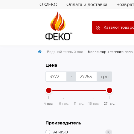
О ФЕКО
Оплата и доставка
Возврат
Каталог товар
Водяной теплый пол
Коллекторы теплого пола
Цена
-
грн
4 тыс.
6 тыс.
11 тыс.
18 тыс.
27 тыс.
Производитель
AFRISO
10