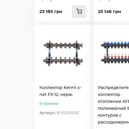
23 185 грн
25 146 грн
Коллектор Kermi x-
Распределит
net FX-12, нерж.
коллектор
отопления AF
В наличии
полимерный E
Артикул:
SFV12001000
контуров с
расходомером