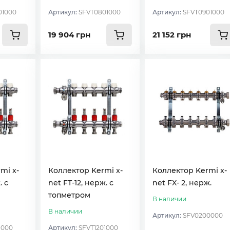
01000
Артикул:
SFVT0801000
Артикул:
SFVT0901000
19 904 грн
21 152 грн
mi x-
Коллектор Kermi x-
Коллектор Kermi x-
. с
net FT-12, нерж. с
net FX- 2, нерж.
топметром
В наличии
В наличии
Артикул:
SFV0200000
1000
Артикул:
SFVT1201000