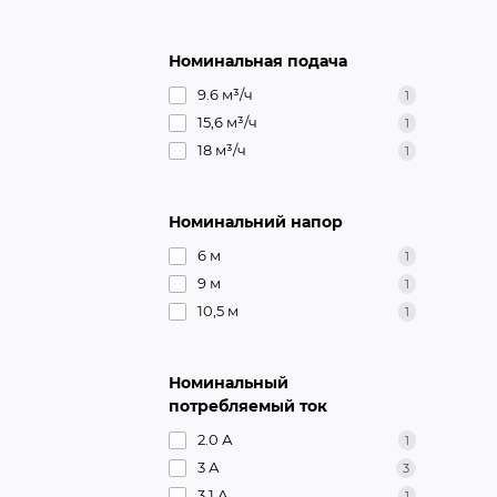
Номинальная подача
9.6 м³/ч
1
15,6 м³/ч
1
18 м³/ч
1
Номинальний напор
6 м
1
9 м
1
10,5 м
1
Номинальный
потребляемый ток
2.0 А
1
3 А
3
3,1 А
1