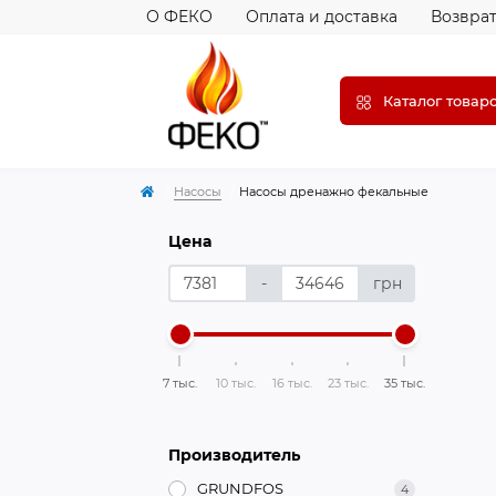
О ФЕКО
Оплата и доставка
Возврат
Каталог товар
Насосы
Насосы дренажно фекальные
Цена
-
грн
7 тыс.
10 тыс.
16 тыс.
23 тыс.
35 тыс.
Производитель
GRUNDFOS
4