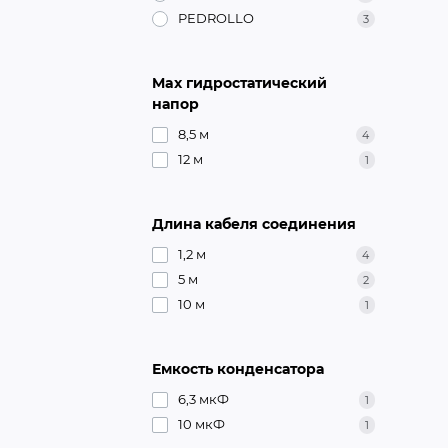
PEDROLLO
3
Max гидростатический
напор
8,5 м
4
12 м
1
Длина кабеля соединения
1,2 м
4
5 м
2
10 м
1
Емкость конденсатора
6,3 мкФ
1
10 мкФ
1