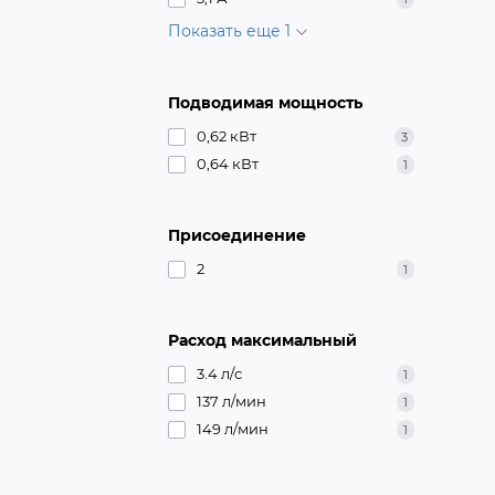
Показать еще 1
Подводимая мощность
0,62 кВт
3
0,64 кВт
1
Присоединение
2
1
Расход максимальный
3.4 л/с
1
137 л/мин
1
149 л/мин
1