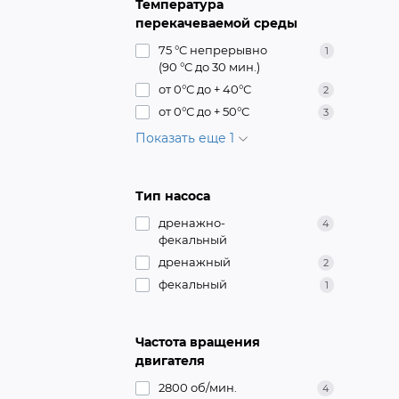
Температура
перекачеваемой среды
75 °C непрерывно
1
(90 °C до 30 мин.)
от 0°С до + 40°С
2
от 0°С до + 50°С
3
Показать еще 1
Тип насоса
дренажно-
4
фекальный
дренажный
2
фекальный
1
Частота вращения
двигателя
2800 об/мин.
4