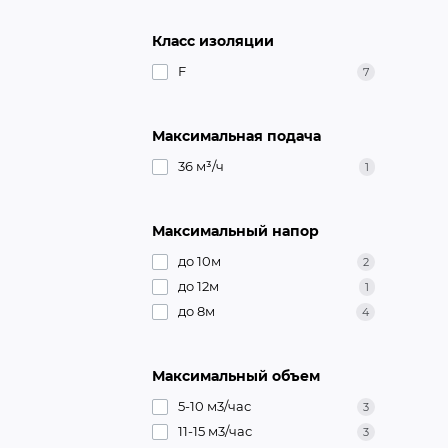
Класс изоляции
F
7
Максимальная подача
36 м³/ч
1
Максимальный напор
до 10м
2
до 12м
1
до 8м
4
Максимальный объем
5-10 м3/час
3
11-15 м3/час
3