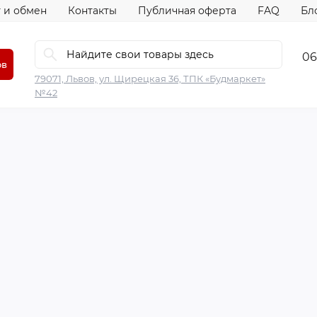
 и обмен
Контакты
Публичная оферта
FAQ
Бл
06
ов
79071, Львов, ул. Щирецкая 36, ТПК «Будмаркет»
№42