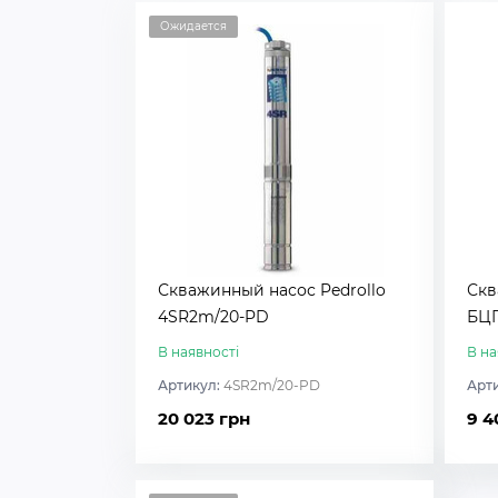
Ожидается
Скважинный насос Pedrollo
Скв
4SR2m/20-PD
БЦП
В наявності
В на
Артикул:
4SR2m/20-PD
Арт
20 023 грн
9 4