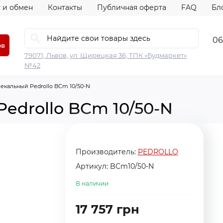
 и обмен
Контакты
Публичная оферта
FAQ
Бл
06
ов
79071, Львов, ул. Щирецкая 36, ТПК «Будмаркет»
№42
екальный Pedrollo BCm 10/50-N
edrollo BCm 10/50-N
Производитель:
PEDROLLO
Артикул:
BCm10/50-N
В наличии
17 757 грн