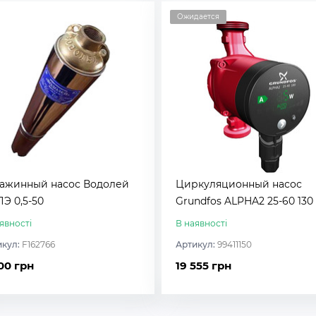
Ожидается
ажинный насос Водолей
Циркуляционный насос
Э 0,5-50
Grundfos ALPHA2 25-60 130
явності
В наявності
икул:
F162766
Артикул:
99411150
00 грн
19 555 грн