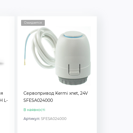
Ожидается
ля
Сервопривод Kermi xnet, 24V
H L-
SFESA024000
В наявності
Артикул:
SFESA024000