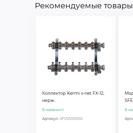
Рекомендуемые товары
Коллектор Kermi x-net FX-12,
Мод
нерж.
SFE
В наявності
В на
Артикул:
SFV12001000
Арт