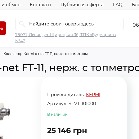
 и обмен
Контакты
Публичная оферта
FAQ
Бл
06
ов
79071, Львов, ул. Щирецкая 36, ТПК «Будмаркет»
№42
Коллектор Kermi x-net FT-11, нерж. с топметром
net FT-11, нерж. с топметр
Производитель:
KERMI
Артикул:
SFVT1101000
В наличии
25 146 грн