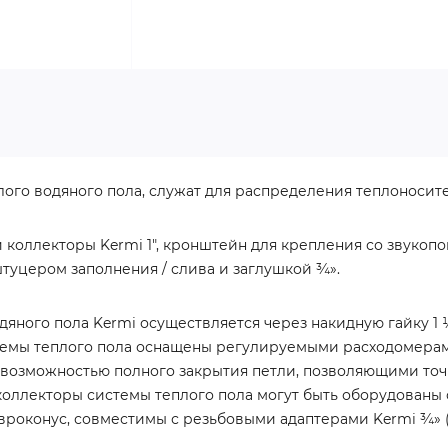
лого водяного пола, служат для распределения теплоносите
 коллекторы Kermi 1″, кронштейн для крепления со звуко
туцером заполнения / слива и заглушкой ¾».
яного пола Kermi осуществляется через накидную гайку 1 
емы теплого пола оснащены регулируемыми расходомерами 
с возможностью полного закрытия петли, позволяющими точ
коллекторы системы теплого пола могут быть оборудованы
роконус, совместимы с резьбовыми адаптерами Kermi ¾» (