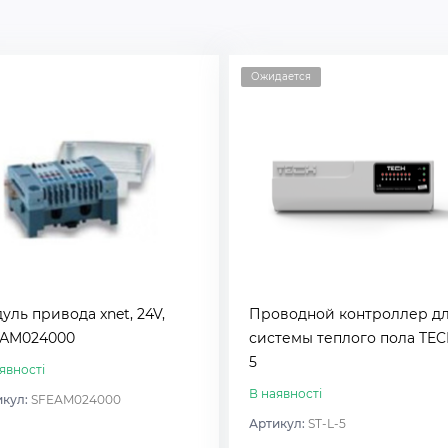
Ожидается
уль привода xnet, 24V,
Проводной контроллер д
АM024000
системы теплого пола TEC
5
явності
В наявності
икул:
SFEАM024000
Артикул:
ST-L-5