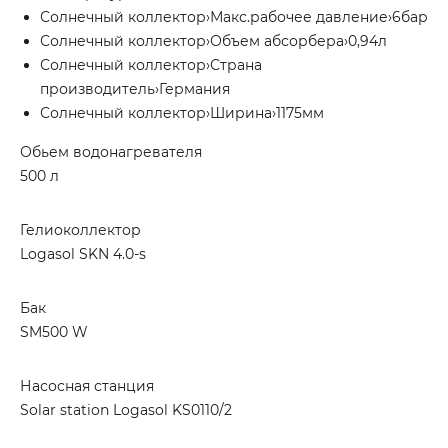
Солнечный коллектор›Макс.рабочее давление›6бар
Солнечный коллектор›Объем абсорбера›0,94л
Солнечный коллектор›Страна
производитель›Германия
Солнечный коллектор›Ширина›1175мм
Обьем водонагревателя
500 л
Гелиоколлектор
Logasol SKN 4.0-s
Бак
SM500 W
Насосная станция
Solar station Logasol KS0110/2