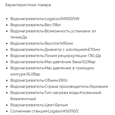
Характеристики товара:
Водонагреватель›Logalux›SM300/5W
Водонагреватель›Вес›118кг
Водонагреватель›Возможность установки эл.
тенна›Да
Водонагреватель›Высота›1495мм
Водонагреватель›Диаметр с изоляцией›670мм
Водонагреватель›Линия рециркуляции ГВС›Да
Водонагреватель›Мах давление бака›10,0бар
Водонагреватель›Мах давление в греющем
контуре›16,0бар
Водонагреватель›Объем›290л
Водонагреватель›Страна производитель›Германия
Водонагреватель›Тип нагрева воды›Косвенный
бивалентный
Водонагреватель›Цвет›Белый
Солнечная станция›Logasol›KS0110/2