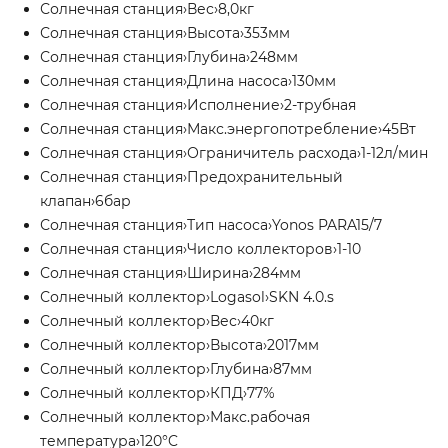
Солнечная станция›Вес›8,0кг
Солнечная станция›Высота›353мм
Солнечная станция›Глубина›248мм
Солнечная станция›Длина насоса›130мм
Солнечная станция›Исполнение›2-трубная
Солнечная станция›Макс.энергопотребление›45Вт
Солнечная станция›Ограничитель расхода›1-12л/мин
Солнечная станция›Предохранительный
клапан›6бар
Солнечная станция›Тип насоса›Yonos PARA15/7
Солнечная станция›Число коллекторов›1-10
Солнечная станция›Ширина›284мм
Солнечный коллектор›Logasol›SKN 4.0.s
Солнечный коллектор›Вес›40кг
Солнечный коллектор›Высота›2017мм
Солнечный коллектор›Глубина›87мм
Солнечный коллектор›КПД›77%
Солнечный коллектор›Макс.рабочая
температура›120°C