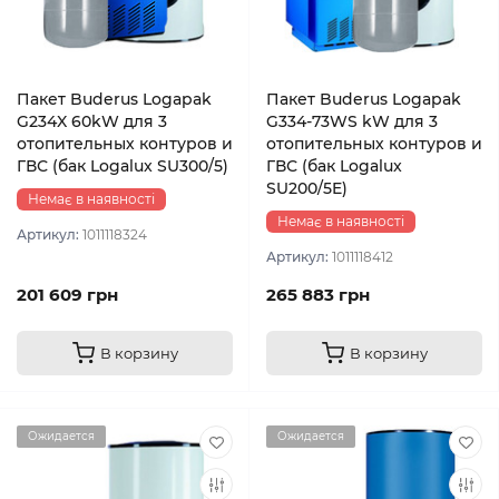
Пакет Buderus Logapak
Пакет Buderus Logapak
G234X 60kW для 3
G334-73WS kW для 3
отопительных контуров и
отопительных контуров и
ГВС (бак Logalux SU300/5)
ГВС (бак Logalux
SU200/5E)
Немає в наявності
Немає в наявності
Артикул:
1011118324
Артикул:
1011118412
201 609 грн
265 883 грн
В корзину
В корзину
Ожидается
Ожидается