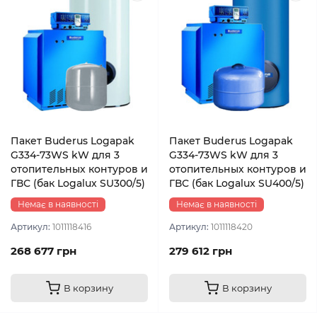
Пакет Buderus Logapak
Пакет Buderus Logapak
G334-73WS kW для 3
G334-73WS kW для 3
отопительных контуров и
отопительных контуров и
ГВС (бак Logalux SU300/5)
ГВС (бак Logalux SU400/5)
Немає в наявності
Немає в наявності
Артикул:
1011118416
Артикул:
1011118420
268 677 грн
279 612 грн
В корзину
В корзину