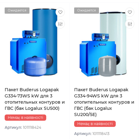
Ожидается
Ожидается
Пакет Buderus Logapak
Пакет Buderus Logapak
G334-73WS kW для 3
G334-94WS kW для 3
отопительных контуров и
отопительных контуров и
ГВС (бак Logalux SU500)
ГВС (бак Logalux
SU200/5E)
Немає в наявності
Немає в наявності
Артикул:
1011118424
Артикул:
1011118413