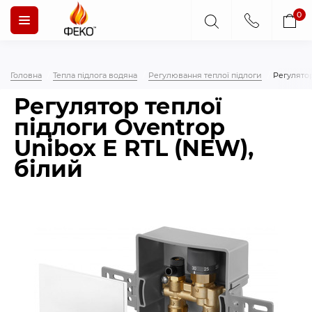
0
Головна
Тепла підлога водяна
Регулювання теплої підлоги
Регулятор
Регулятор теплої
підлоги Oventrop
Unibox Е RTL (NEW),
білий