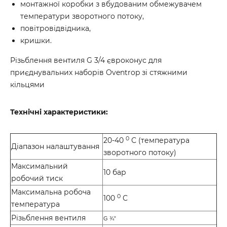
монтажної коробки з вбудованим обмежувачем
температури зворотного потоку,
повітровідвідника,
кришки.
Різьблення вентиля G 3/4 євроконус для
приєднувальних наборів Oventrop зі стяжними
кільцями
Технічні характеристики:
0
20-40
С (температура
Діапазон налаштування
зворотного потоку)
Максимальний
10 бар
робочий тиск
Максимальна робоча
0
100
С
температура
Різьблення вентиля
G ¾”