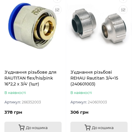
З'єднання різьбове для
З’єднання різьбові
RAUTITAN flex/his/pink
REHAU Rautitan 3/4×15
16*2,2 х 3/4' (1шт)
(240601003)
В наявності
В наявності
Артикул:
266352003
Артикул:
240601003
378 грн
306 грн
До кошика
До кошика