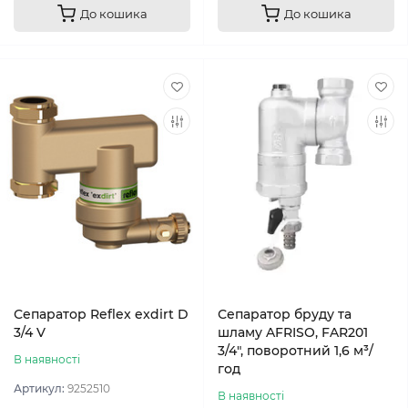
До кошика
До кошика
Сепаратор Reflex exdirt D
Сепаратор бруду та
3/4 V
шламу AFRISO, FAR201
3/4", поворотний 1,6 м³/
В наявності
год
Артикул:
9252510
В наявності