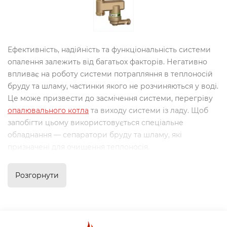
Ефективність, надійність та функціональність системи
опалення залежить від багатьох факторів. Негативно
впливає на роботу системи потрапляння в теплоносій
бруду та шламу, частинки якого не розчиняються у воді.
Це може призвести до засмічення системи, перегріву
опалювального котла
та виходу системи із ладу. Щоб
запобігти цьому використовується спеціальне
обладнання — сепаратори бруду та шламу, які
призначені для очищення теплоносія.
У чому полягає небезпека шламу
Розгорнути
для системи опалення?
Звідки шлам з'являється у системі опалення? Він може
потрапити до системи ззовні, у момент заповнення її