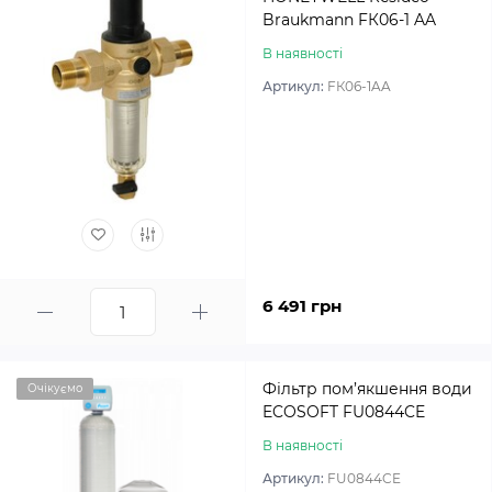
Braukmann FК06-1 AA
В наявності
Артикул:
FК06-1AA
6 491 грн
Фільтр пом’якшення води
Очікуємо
ECOSOFT FU0844CE
В наявності
Артикул:
FU0844CE