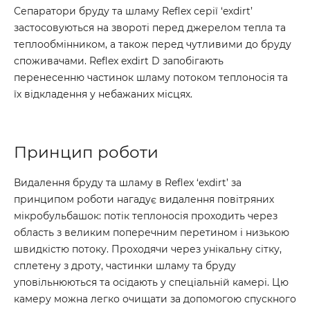
Сепаратори бруду та шламу Reflex серії ‘exdirt’
застосовуються на звороті перед джерелом тепла та
теплообмінником, а також перед чутливими до бруду
споживачами. Reflex exdirt D запобігають
перенесенню частинок шламу потоком теплоносія та
їх відкладення у небажаних місцях.
Принцип роботи
Видалення бруду та шламу в Reflex ‘exdirt’ за
принципом роботи нагадує видалення повітряних
мікробульбашок: потік теплоносія проходить через
область з великим поперечним перетином і низькою
швидкістю потоку. Проходячи через унікальну сітку,
сплетену з дроту, частинки шламу та бруду
уповільнюються та осідають у спеціальній камері. Цю
камеру можна легко очищати за допомогою спускного