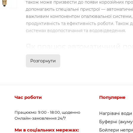
також може призвести до появи корозійних про
допомагають спеціальні пристрої — автоматичні
важливим компонентом опалювальної системи, я
продуктивність та ефективність роботи. Також 
системах водопостачання та водовідведення.
Як працює автоматичний по
Автоматичний повітровідвідник, який також на
Розгорнути
розповсюджувач, представляє собою
клапан з 
реагує на появу повітря в системі. Працює дани
зміни тиску. Коли в системі з’являється повітря
клапан, який автоматично випускає повітря чере
випускаючи при цьому теплоносій або воду. Піс
Час роботи
Популярне
системи, поплавок автоматично піднімається та 
Працюємо: 9:00 - 18:00, щоденно
Нагрівачі води
Встановлюються автоматичні розповітрувачі, як
Онлайн-замовлення 24/7
Буферні (акуму
тому що повітря завжди піднімається та скупчує
Ми в соціальних мережах:
Бойлери непря
важливі елементи системи, де можливе утворе