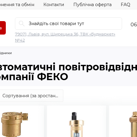
нення та обмін
Контакти
Публічна оферта
FAQ
06
в
79071, Львів, вул. Щирецька 36, ТВК «Будмаркет»
№42
відники
томатичні повітровідвід
омпанії ФЕКО