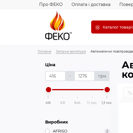
Про ФЕКО
Оплата і доставка
Повер
Каталог товарі
Головна
Запірна арматура
Автоматичні повітровід
Ав
Ціна
к
-
грн
416
631
846
1,1 тис.
1,3 тис.
Виробник
AFRISO
2