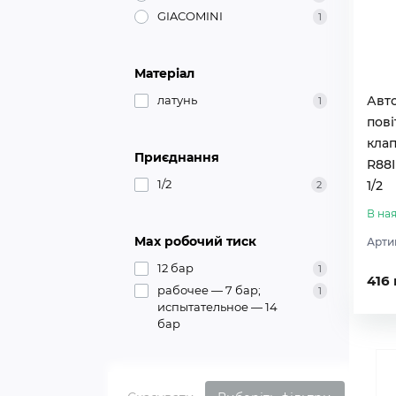
GIACOMINI
1
Матеріал
латунь
Авт
1
пові
клап
Приєднання
R88
1/2
1/2
2
В ная
Max робочий тиск
Арти
12 бар
1
416 
рабочее — 7 бар;
1
испытательное — 14
бар