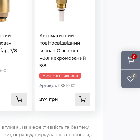
чний
Автоматичний
рювач
повітровідвідний
бар, 3/8"
клапан Giacomini
0
R88I нехромований
3/8
900
Немає в наявності
0
Артикул:
R88IY002
274 грн
впливає на її ефективність та безпеку
темі, порушує циркуляцію теплоносія, а