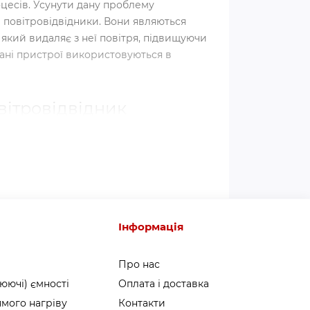
цесів. Усунути дану проблему
 повітровідвідники. Вони являються
кий видаляє з неї повітря, підвищуючи
дані пристрої використовуються в
вітровідвідник
зивають розповітрювач або
поплавковою системою
. Саме поплавок
й пристрій по принципу гравітації та
, поплавок опускається та відкриває
з спеціальну вихідну трубку, не
ля повного видалення повітря із
Інформація
клапан закривається.
Про нас
 правило, в найвищий точках системи,
юючі) ємності
Оплата і доставка
ться наверху. Зазвичай це
котли
та інші
мого нагріву
Контакти
ння повітряних кишень. Також