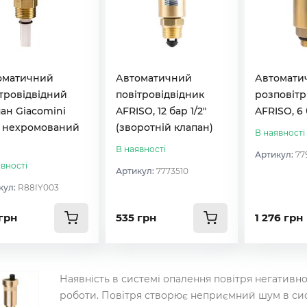
оматичний
Автоматичний
Автомати
тровідвідний
повітровідвідник
розповіт
ан Giacomini
AFRISO, 12 бар 1/2"
AFRISO, 6 
I нехромований
(зворотній клапан)
В наявності
В наявності
Артикул:
77
вності
Артикул:
7773510
кул:
R88IY003
грн
535 грн
1 276 грн
Наявність в системі опалення повітря негативно 
роботи. Повітря створює неприємний шум в сис