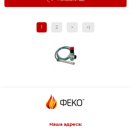
1
2
>
>|
Наша адреса: