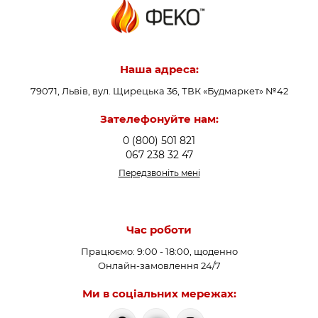
Гребінка опалення є важливим елементом системи
обв’язки котла, що поєднує функції гідравлічного
балансування та розподілу теплоносія між контурами.
Наша адреса:
Конструкція такого обладнання складається з наступних
79071, Львів, вул. Щирецька 36, ТВК «Будмаркет» №42
елементів:
Зателефонуйте нам:
Гідравлічна стрілка:
0 (800) 501 821
067 238 32 47
вертикальний або горизонтальний трубопровід із
Передзвоніть мені
входом та виходом для теплоносія;
вбудовані штуцери для підключення котлового
контуру та контурів споживачів;
Час роботи
теплоізоляція (в залежності від моделі) для
мінімізації тепловтрат;
Працюємо: 9:00 - 18:00, щоденно
відсікачі повітря та осаду для видалення бруду та
Онлайн-замовлення 24/7
повітря з системи.
Ми в соціальних мережах:
Гребінки (розподільчий колектор):