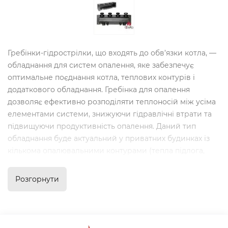
Гребінки-гідрострілки, що входять до обв’язки котла, —
обладнання для систем опалення, яке забезпечує
оптимальне поєднання котла, теплових контурів і
додаткового обладнання. Гребінка для опалення
дозволяє ефективно розподіляти теплоносій між усіма
елементами системи, знижуючи гідравлічні втрати та
підвищуючи продуктивність опалення. Даний тип
обладнання буде актуальний у приватних будинках із
кількома опалювальними контурами (тепла підлога,
радіатори
,
бойлер
ГВП), оскільки дозволяють легко
інтегрувати всі елементи в єдину опалювальну
Розгорнути
мережу.
Особливості конструкції
гребінок-гідрострілок