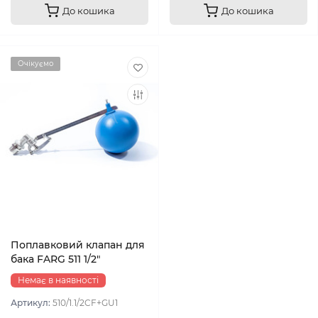
До кошика
До кошика
Очікуємо
Поплавковий клапан для
бака FARG 511 1/2″
Немає в наявності
Артикул:
510/1.1/2CF+GU1