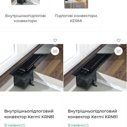
Внутрішньопідлогові
Підлогові конвектори,
конвектори
KERMI
Внутрішньопідлоговий
Внутрішньопідлоговий
конвектор Kermi KRN81
конвектор Kermi KRN91
В наявності
В наявності