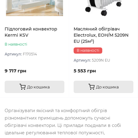
Підлоговий конвектор
Масляний обігрівач
Kermi KSV
Electrolux, EOH/M 5209N
EU (25м²)
В наявності
В наявності
Артикул:
F170514
Артикул:
5209N EU
9 717 грн
5 553 грн
До кошика
До кошика
Організувати якісний та комфортний обігрів
різноманітних приміщень допоможуть сучасні
обігрівачі конвектори. Ці прилади поєднали в собі
ідеальне регулювання теплової потужності,