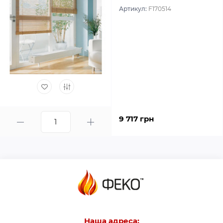
Артикул:
F170514
9 717 грн
Наша адреса: