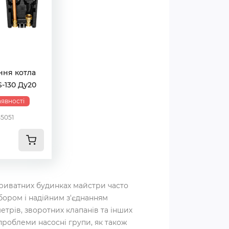
ння котла
-130 Ду20
аявності
55051
приватних будинках майстри часто
бором і надійним з'єднанням
етрів, зворотних клапанів та інших
проблеми насосні групи, як також