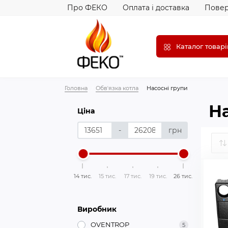
Про ФЕКО
Оплата і доставка
Повер
Каталог товарі
Головна
Обвʼязка котла
Насосні групи
На
Ціна
-
грн
14 тис.
15 тис.
17 тис.
19 тис.
26 тис.
Виробник
OVENTROP
5