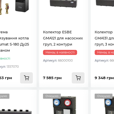
тема
Колектор ESBE
Колектор
язування котла
GMA121 для насосних
GMA131 дл
mat S-180 Ду25
груп, 2 контури
груп, 3 к
раном
Немає в наявності
Немає в н
вності
Артикул:
66000100
Артикул:
66
кул:
1357070
63 грн
7 585 грн
9 348 грн
куємо
Очікуємо
Очікуємо