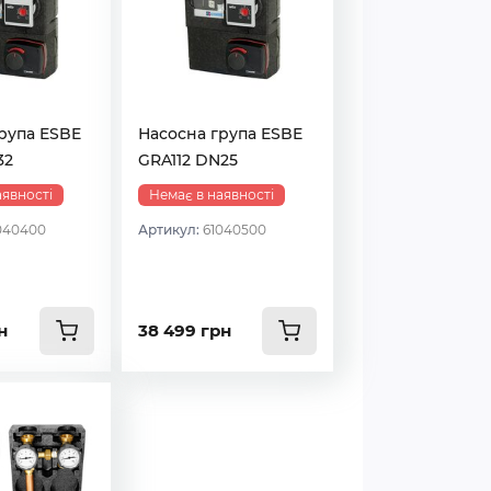
рупа ESBE
Насосна група ESBE
32
GRA112 DN25
аявності
Немає в наявності
040400
Артикул:
61040500
н
38 499 грн