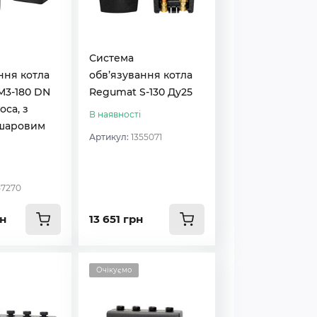
Система
ння котла
обв’язування котла
M3-180 DN
Regumat S-130 Ду25
оса, з
В наявності
 шаровим
Артикул:
1355071
57270
рн
13 651 грн
Очікуємо