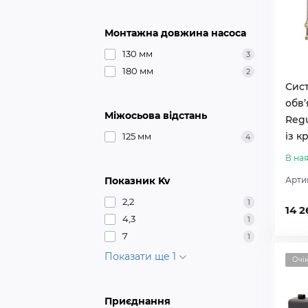
Монтажна довжина насоса
130 мм
3
180 мм
2
Сис
обв’
Міжосьова відстань
Regu
із к
125 мм
4
В ная
Показник Kv
Арти
2,2
1
14 2
4,3
1
7
1
Показати ще 1
Очі
Приєднання