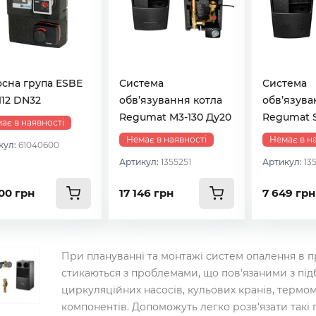
сна група ESBE
Система
Система
12 DN32
обв’язування котла
обв’язува
Regumat M3-130 Ду20
Regumat S
ає в наявності
Немає в наявності
Немає в н
кул:
61040600
Артикул:
1355251
Артикул:
13
00 грн
17 146 грн
7 649 грн
При плануванні та монтажі систем опалення в 
стикаються з проблемами, що пов'язаними з під
циркуляційних насосів, кульових кранів, термом
компонентів. Допоможуть легко розв'язати такі 