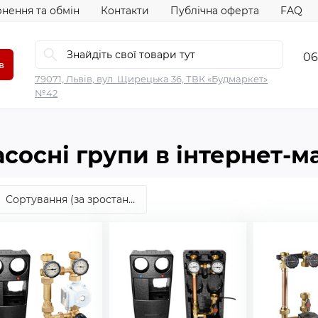
нення та обмін
Контакти
Публічна оферта
FAQ
06
в
79071, Львів, вул. Щирецька 36, ТВК «Будмаркет»
№42
сосні групи в інтернет-