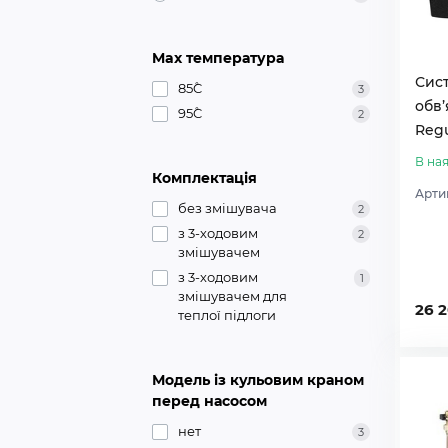
Max температура
Сис
85˚C
3
обв’
95˚C
2
Regu
В ная
Комплектація
Арти
без змішувача
2
з 3-ходовим
2
змішувачем
з 3-ходовим
1
змішувачем для
26 
теплої підлоги
Модель із кульовим краном
перед насосом
нет
3