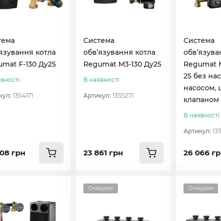
тема
Система
Система
язування котла
обв’язування котла
обв’язува
mat F-130 Ду25
Regumat M3-130 Ду25
Regumat 
25 без нас
вності
В наявності
насосом,
кул:
1354171
Артикул:
1355271
клапаном
В наявності
Артикул:
13
208 грн
23 861 грн
26 066 г
Очікуємо
Очікуємо