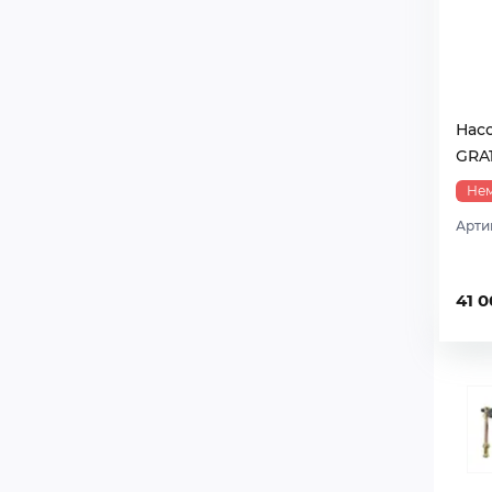
Насо
GRA1
Нем
Арти
41 0