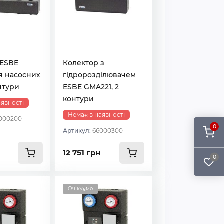
 ESBE
Колектор з
я насосних
гідророзділювачем
онтури
ESBE GMA221, 2
контури
аявності
Немає в наявності
000200
0
Артикул:
66000300
12 751 грн
0
Очікуємо