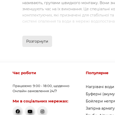
називають, групами швидкого монтажу. Вони зн
зменшують час на їх виконання. Це спеціальні к
комплектуючих, які призначені для стабільної та
системі опалення та води в мережі водопостача
Переваги та особливості за
груп
Розгорнути
Насосні групи застосовуються для нерегульован
регульованих контурів типу «
тепла підлога
», си
опалення з підтримкою певної температури зворо
а точніше насосно-змішувальна група, є найбі
Час роботи
Популярне
розподілу температури. Щоб ця система працю
необхідно забезпечити високу температуру для 
Працюємо: 9:00 - 18:00, щоденно
Нагрівачі води
температуру для панельного опалення. Група на
Онлайн-замовлення 24/7
Буферні (акуму
циркуляції радіаторної системи до потреб низ
Ми в соціальних мережах:
Бойлери непря
опалення.
Запірна армат