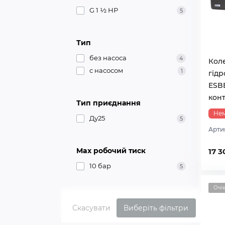
G 1 ½ НР
5
Тип
без насоса
4
Коле
с насосом
1
гід
ESBE
кон
Тип приєднання
Нем
Ду25
5
Арти
Max робочий тиск
17 3
10 бар
5
Очі
Скасувати
Виберіть фільтри