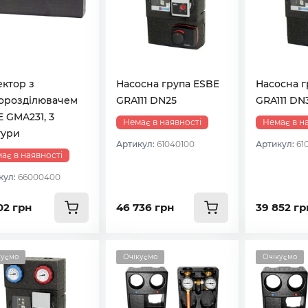
ктор з
Насосна група ESBE
Насосна г
ророзділювачем
GRA111 DN25
GRA111 DN
 GMA231, 3
Немає в наявності
Немає в н
тури
Артикул:
61040100
Артикул:
61
ає в наявності
кул:
66000400
02 грн
46 736 грн
39 852 гр
куємо
Очікуємо
Очікуємо