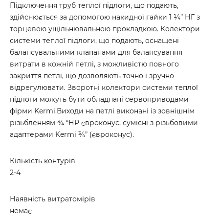
Підключення труб теплої підлоги, що подають,
здійснюється за допомогою накидної гайки 1 ¼” НГ з
торцевою ущільнювальною прокладкою. Колектори
системи теплої підлоги, що подають, оснащені
балансувальними клапанами для балансування
витрати в кожній петлі, з можливістю повного
закриття петлі, що дозволяють точно і зручно
відрегулювати. Зворотні колектори системи теплої
підлоги можуть бути обладнані сервоприводами
фірми Kermi.Виходи на петлі виконані із зовнішнім
різьбленням ¾ “НР євроконус, сумісні з різьбовими
адаптерами Kermi ¾” (євроконус).
Кількість контурів
2-4
Наявність витратомірів
немає