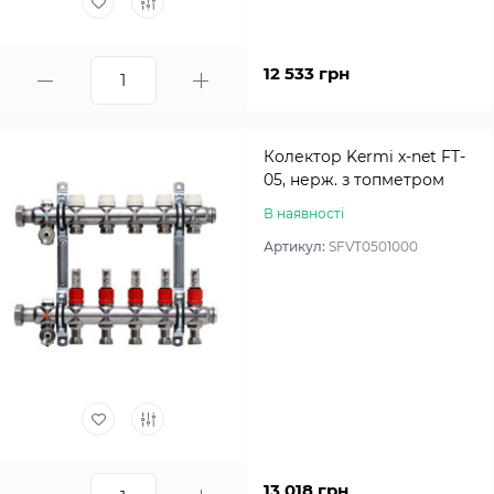
12 533 грн
Колектор Kermi x-net FT-
05, нерж. з топметром
В наявності
Артикул:
SFVT0501000
13 018 грн