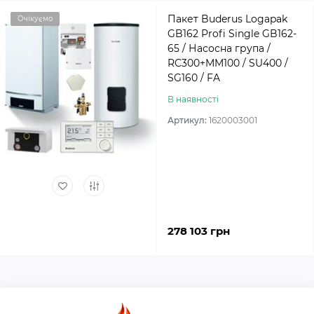
Пакет Buderus Logapak
Очікуємо
GB162 Profi Single GB162-
65 / Насосна група /
RC300+MM100 / SU400 /
SG160 / FA
В наявності
Артикул:
1620003001
278 103 грн