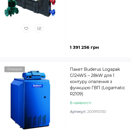
1 391 256 грн
Пакет Buderus Logapak
Очікуємо
G124WS – 28kW для 1
контуру опалення з
функцією ГВП (Logamatic
R2109)
В наявності
Артикул:
2009110130