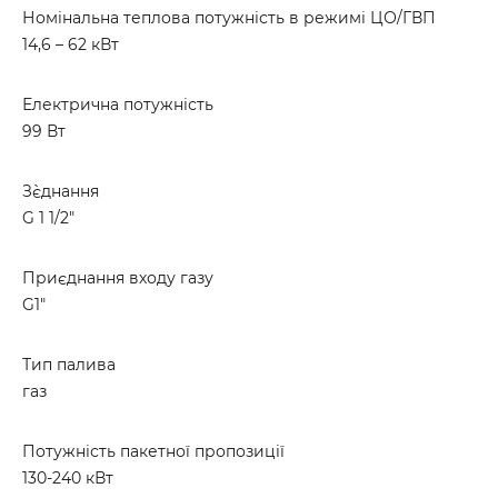
Номінальна теплова потужність в режимі ЦО/ГВП
14,6 – 62 кВт
Електрична потужність
99 Вт
З`єднання
G 1 1/2"
Приєднання входу газу
G1"
Тип палива
газ
Потужність пакетної пропозиції
130-240 кВт