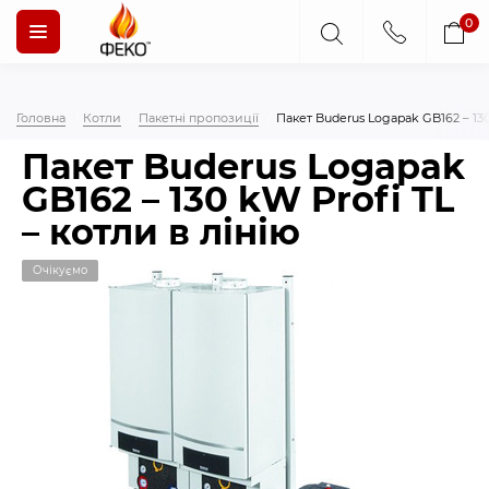
0
Головна
Котли
Пакетні пропозиції
Пакет Buderus Logapak GB162 – 130
Пакет Buderus Logapak
GB162 – 130 kW Profi TL
– котли в лінію
Очікуємо