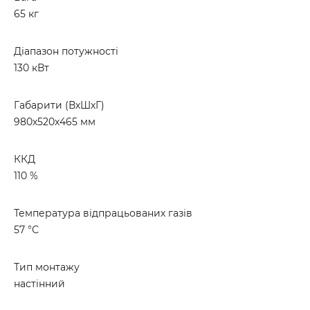
65 кг
Діапазон потужності
130 кВт
Габарити (ВхШхГ)
980х520х465 мм
ККД
110 %
Температура відпрацьованих газів
57 °С
Тип монтажу
настінний