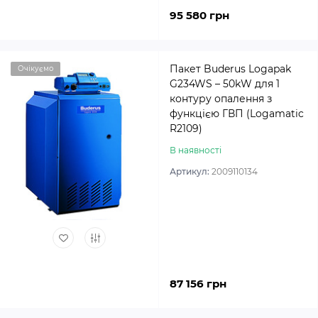
95 580 грн
Пакет Buderus Logapak
Очікуємо
G234WS – 50kW для 1
контуру опалення з
функцією ГВП (Logamatic
R2109)
В наявності
Артикул:
2009110134
87 156 грн