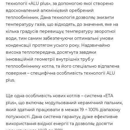
технології «ALU plus», за допомогою якої створено
вдосконалений алюмінієвий оребрений
теплообмінник. Дана технологія дозволяє знизити
температуру газів, що відходять, до значення, яке на
кілька градусів перевищує температуру зворотної
води, тим самим забезпечуючи оптимальні умови
конденсації протягом усього року. Надзвичайно
висока теплопередача, досягнута завдяки
інноваційній геометрії внутрішніх труб у
теплообміннику котла, та його спеціально відпалена
поверхня – специфічна особливість технології ALU
plus.
Ще одна особливість нових котлів – система «ETA
plus», що включає модульований керамічний пальник,
який здатний працювати в межах 19 ÷ 100% діапазону
потужності. Дана система гарантує дуже ефективне
використання вхідної енергії та дозволяє досягти