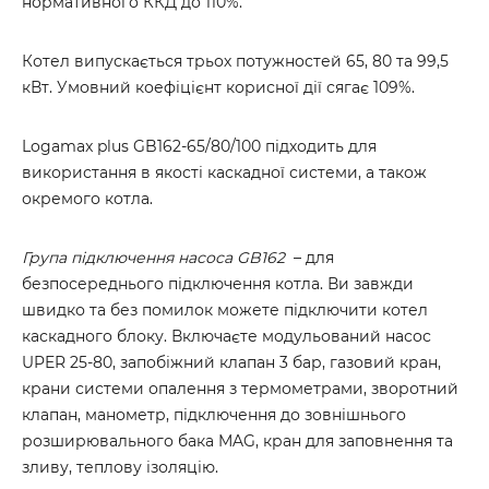
нормативного ККД до 110%.
Котел випускається трьох потужностей 65, 80 та 99,5
кВт. Умовний коефіцієнт корисної дії сягає 109%.
Logamax plus GB162-65/80/100 підходить для
використання в якості каскадної системи, а також
окремого котла.
Група підключення насоса GB162
– для
безпосереднього підключення котла. Ви завжди
швидко та без помилок можете підключити котел
каскадного блоку. Включаєте модульований насос
UPER 25-80, запобіжний клапан 3 бар, газовий кран,
крани системи опалення з термометрами, зворотний
клапан, манометр, підключення до зовнішнього
розширювального бака MAG, кран для заповнення та
зливу, теплову ізоляцію.