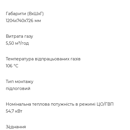
Габарити (ВхШхГ)
1204х740х726 мм
Витрата газу
5,50 м³/год
Температура відпрацьованих газів
106 °С
Тип монтажу
підлоговий
Номінальна теплова потужність в режимі ЦО/ГВП
54,7 кВт
З`єднання