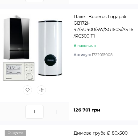
Пакет Buderus Logapak
GB172i-
42/SU400/5W/SG160S/AS1.6
/RC300 T1
В наявності
Артикул:
1722015008
126 701 грн
Димова труба Ø 80х500
Очікуємо