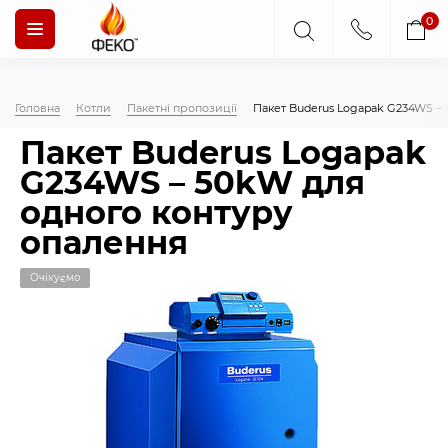
0
Головна
Котли
Пакетні пропозиції
Пакет Buderus Logapak G234WS –
Пакет Buderus Logapak
G234WS – 50kW для
одного контуру
опалення
Очікуємо