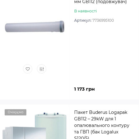
мм GB112 (подовжувач)
В наявності
Артикул:
7736995100
1 173 грн
Пакет Buderus Logapak
Очікуємо
GB112 – 29kW для 1
опалювального контуру
та ГВП (бак Logalux
S120/5)