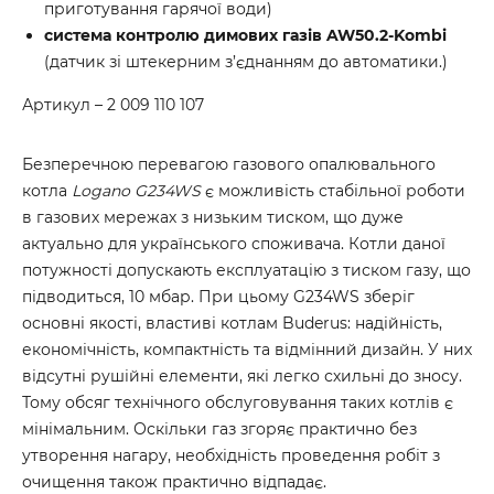
приготування гарячої води)
система контролю димових газів AW50.2-Kombi
(датчик зі штекерним з’єднанням до автоматики.)
Артикул – 2 009 110 107
Безперечною перевагою газового опалювального
котла
Logano G234WS
є можливість стабільної роботи
в газових мережах з низьким тиском, що дуже
актуально для українського споживача. Котли даної
потужності допускають експлуатацію з тиском газу, що
підводиться, 10 мбар. При цьому G234WS зберіг
основні якості, властиві котлам Buderus: надійність,
економічність, компактність та відмінний дизайн. У них
відсутні рушійні елементи, які легко схильні до зносу.
Тому обсяг технічного обслуговування таких котлів є
мінімальним. Оскільки газ згоряє практично без
утворення нагару, необхідність проведення робіт з
очищення також практично відпадає.