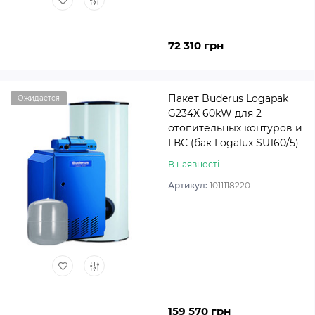
72 310 грн
Пакет Buderus Logapak
Ожидается
G234X 60kW для 2
отопительных контуров и
ГВС (бак Logalux SU160/5)
В наявності
Артикул:
1011118220
159 570 грн