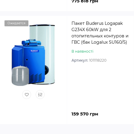
775 818 грн
Пакет Buderus Logapak
Ожидается
G234X 60kW для 2
отопительных контуров и
ГВС (бак Logalux SU160/5)
В наявності
Артикул:
1011118220
159 570 грн