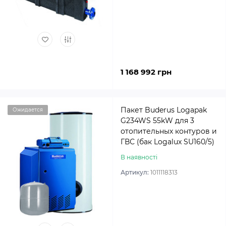
1 168 992 грн
Пакет Buderus Logapak
Ожидается
G234WS 55kW для 3
отопительных контуров и
ГВС (бак Logalux SU160/5)
В наявності
Артикул:
1011118313