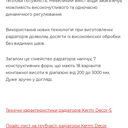
теплова потужність. Невеликий вміст води забезпечує
можливість високочутливого та одночасно
динамічного регулювання.
Використання нових технологій при виготовленні
радіаторів дозволяє досягти їх високоякісної обробки
без видимих швів.
Загалом це сімейство радіаторів налічує 7
конструктивних форм, що мають 18 варіантів
монтажної висоти в діапазоні від 200 до 3000 мм.
Дуже зручні у догляді.
Технічні характеристики радіаторів Kermi Decor-S
Прайс-лист на трубчасті радіатори Kermi Decor