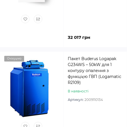
32 017 грн
Пакет Buderus Logapak
Очікуємо
G234WS – 50kW для 1
контуру опалення з
функцією ГВП (Logamatic
R2109)
В наявності
Артикул:
2009110134