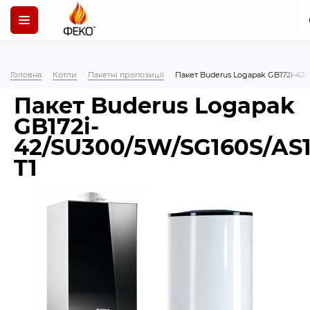
Головна
Котли
Пакетні пропозиції
Пакет Buderus Logapak GB172i-42
Пакет Buderus Logapak
GB172i-
42/SU300/5W/SG160S/AS1
T1