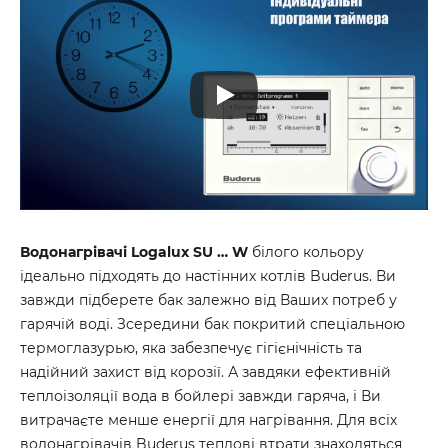
Водонагрівачі Logalux SU … W
білого кольору
ідеально підходять до настінних котлів Buderus. Ви
завжди підберете бак залежно від Ваших потреб у
гарячій воді. Зсередини бак покритий спеціальною
термоглазурью, яка забезпечує гігієнічність та
надійний захист від корозії. А завдяки ефективній
теплоізоляції вода в бойлері завжди гаряча, і Ви
витрачаєте менше енергії для нагрівання. Для всіх
водонагрівачів Buderus теплові втрати знаходяться