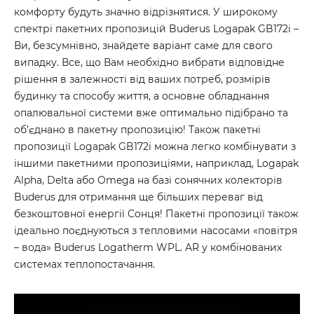
комфорту будуть значно відрізнятися. У широкому
спектрі пакетних пропозицій Buderus Logapak GB172i –
Ви, безсумнівно, знайдете варіант саме для свого
випадку. Все, що Вам необхідно вибрати відповідне
рішення в залежності від ваших потреб, розмірів
будинку та способу життя, а основне обладнання
опалювальної системи вже оптимально підібрано та
об’єднано в пакетну пропозицію! Також пакетні
пропозиції Logapak GB172i можна легко комбінувати з
іншими пакетними пропозиціями, наприклад, Logapak
Alpha, Delta або Omega на базі сонячних колекторів
Buderus для отримання ще більших переваг від
безкоштовної енергії Сонця! Пакетні пропозиції також
ідеально поєднуються з тепловими насосами «повітря
– вода» Buderus Logatherm WPL. AR у комбінованих
системах теплопостачання.