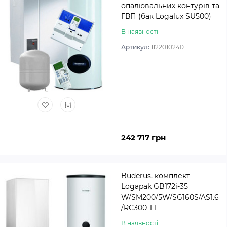
опалювальних контурів та
ГВП (бак Logalux SU500)
В наявності
Артикул:
1122010240
242 717 грн
Buderus, комплект
Logapak GB172i-35
W/SM200/5W/SG160S/AS1.6
/RC300 T1
В наявності