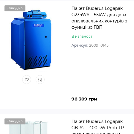
Пакет Buderus Logapak
Очікуємо
G234WS – 55kW для двох
опалювальних контурів з
функцією ГВП
В наявності
Артикул:
2009110145
96 309 грн
Пакет Buderus Logapak
Очікуємо
GB162 – 400 kW Profi TR –