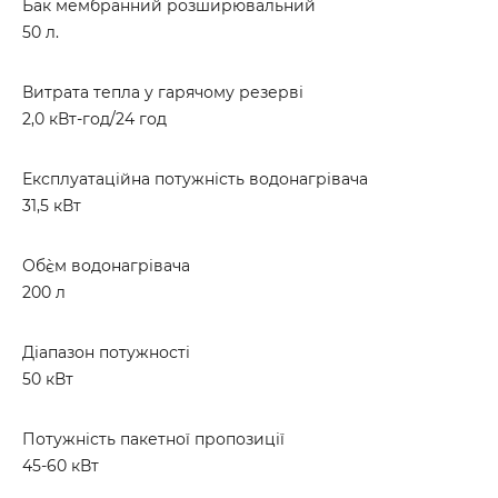
Бак мембранний розширювальний
50 л.
Витрата тепла у гарячому резерві
2,0 кВт-год/24 год
Експлуатаційна потужність водонагрівача
31,5 кВт
Об`єм водонагрівача
200 л
Діапазон потужності
50 кВт
Потужність пакетної пропозиції
45-60 кВт