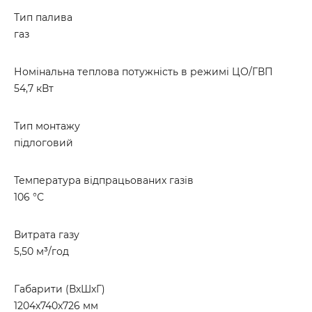
Тип палива
газ
Номінальна теплова потужність в режимі ЦО/ГВП
54,7 кВт
Тип монтажу
підлоговий
Температура відпрацьованих газів
106 °С
Витрата газу
5,50 м³/год
Габарити (ВхШхГ)
1204х740х726 мм