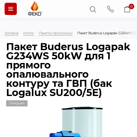
0
Головна
Котли
Пакетні пропозиції
Пакет Buderus Logapak G234WS 50
Пакет Buderus Logapak
G234WS 50kW для 1
прямого
опалювального
контуру та ГВП (бак
Logalux SU200/5E)
Очікуємо