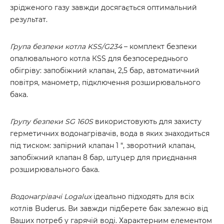
зрідженого газу завжди досягається оптимальний
результат.
Група безпеки котла KSS/G234
– комплект безпеки
опалювального котла КSS для безпосереднього
обігріву: запобіжний клапан, 2,5 бар, автоматичний
повітря, манометр, підключення розширювального
бака.
Групу безпеки SG 160S
використовують для захисту
герметичних водонагрівачів, вода в яких знаходиться
під тиском: запірний клапан 1 “, зворотний клапан,
запобіжний клапан 8 бар, штуцер для приєднання
розширювального бака.
Водонагрівачі Logalux
ідеально підходять для всіх
котлів Buderus. Ви завжди підберете бак залежно від
Ваших потреб у гарячій воді. Характерним елементом