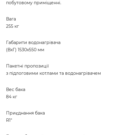
побутовому приміщенні.
Вага
255 кг
Габарити водонагрівача
(ВхГ) 1530х550 мм
Пакетні пропозиції
з підлоговими котлами та водонагрівачем
Вес бака
84 кг
Приєднання бака
R1"