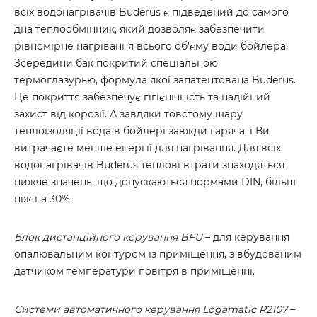
всіх водонагрівачів Buderus є підведений до самого
дна теплообмінник, який дозволяє забезпечити
рівномірне нагрівання всього об’єму води бойлера.
Зсередини бак покритий спеціальною
термоглазурью, формула якої запатентована Buderus.
Це покриття забезпечує гігієнічність та надійний
захист від корозії. А завдяки товстому шару
теплоізоляції вода в бойлері завжди гаряча, і Ви
витрачаєте менше енергії для нагрівання. Для всіх
водонагрівачів Buderus теплові втрати знаходяться
нижче значень, що допускаються нормами DIN, більш
ніж на 30%.
Блок дистанційного керування BFU
– для керування
опалювальним контуром із приміщення, з вбудованим
датчиком температури повітря в приміщенні.
Системи автоматичного керування Logamatic R2107
–