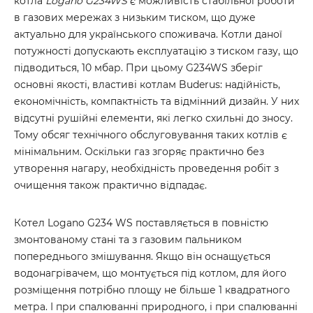
котла
Logano G234WS
є можливість стабільної роботи
в газових мережах з низьким тиском, що дуже
актуально для українського споживача. Котли даної
потужності допускають експлуатацію з тиском газу, що
підводиться, 10 мбар. При цьому G234WS зберіг
основні якості, властиві котлам Buderus: надійність,
економічність, компактність та відмінний дизайн. У них
відсутні рушійні елементи, які легко схильні до зносу.
Тому обсяг технічного обслуговування таких котлів є
мінімальним. Оскільки газ згоряє практично без
утворення нагару, необхідність проведення робіт з
очищення також практично відпадає.
Котел Logano G234 WS поставляється в повністю
змонтованому стані та з газовим пальником
попереднього змішування. Якщо він оснащується
водонагрівачем, що монтується під котлом, для його
розміщення потрібно площу не більше 1 квадратного
метра. І при спалюванні природного, і при спалюванні