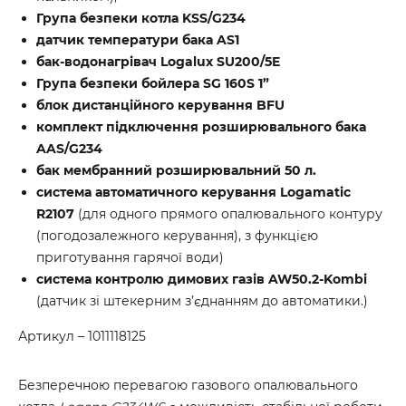
Група безпеки котла KSS/G234
датчик температури бака AS1
бак-водонагрівач Logalux SU200/5E
Група безпеки бойлера SG 160S 1”
блок дистанційного керування BFU
комплект підключення розширювального бака
AAS/G234
бак мембранний розширювальний 50 л.
система автоматичного керування Logamatic
R2107
(для одного прямого опалювального контуру
(погодозалежного керування), з функцією
приготування гарячої води)
система контролю димових газів AW50.2-Kombi
(датчик зі штекерним з’єднанням до автоматики.)
Артикул – 1011118125
Безперечною перевагою газового опалювального