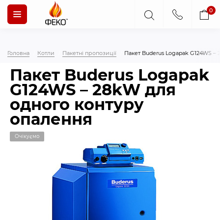
0
Головна
Котли
Пакетні пропозиції
Пакет Buderus Logapak G124WS – 
Пакет Buderus Logapak
G124WS – 28kW для
одного контуру
опалення
Очікуємо