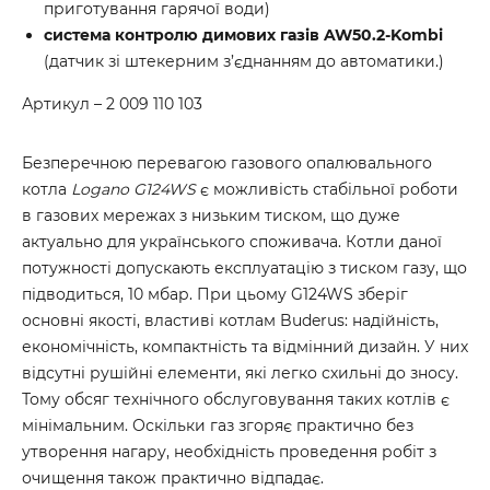
приготування гарячої води)
система контролю димових газів AW50.2-Kombi
(датчик зі штекерним з’єднанням до автоматики.)
Артикул – 2 009 110 103
Безперечною перевагою газового опалювального
котла
Logano G124WS
є можливість стабільної роботи
в газових мережах з низьким тиском, що дуже
актуально для українського споживача. Котли даної
потужності допускають експлуатацію з тиском газу, що
підводиться, 10 мбар. При цьому G124WS зберіг
основні якості, властиві котлам Buderus: надійність,
економічність, компактність та відмінний дизайн. У них
відсутні рушійні елементи, які легко схильні до зносу.
Тому обсяг технічного обслуговування таких котлів є
мінімальним. Оскільки газ згоряє практично без
утворення нагару, необхідність проведення робіт з
очищення також практично відпадає.