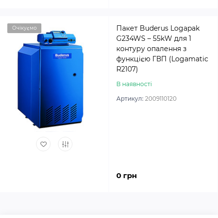
Пакет Buderus Logapak
Очікуємо
G234WS – 55kW для 1
контуру опалення з
функцією ГВП (Logamatic
R2107)
В наявності
Артикул:
2009110120
0 грн