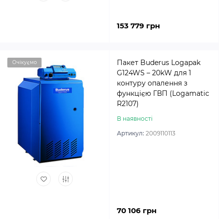
153 779 грн
Пакет Buderus Logapak
Очікуємо
G124WS – 20kW для 1
контуру опалення з
функцією ГВП (Logamatic
R2107)
В наявності
Артикул:
2009110113
70 106 грн