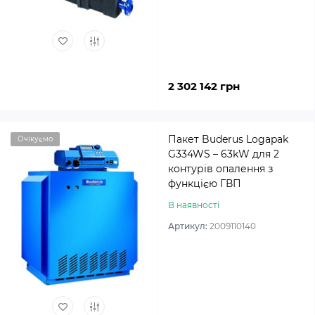
2 302 142 грн
Пакет Buderus Logapak
Очікуємо
G334WS – 63kW для 2
контурів опалення з
функцією ГВП
В наявності
Артикул:
2009110140