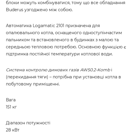
блоки можуть комбінуватися, тому що все обладнання
Buderus узгоджено між собою.
Автоматика Logamatic 2101 призначена для
опалювального котла, оснащеного одноступінчастим
пальником та встановленого в будинках з малою та
середньою тепловою потребою. Основною функцією є
підтримка постійної температури котлової води.
Система контролю димових газів AW50.2-Komb
i
(перекидання тяги) – потрібна при установці котла в
побутовому приміщенні.
Вага
151 кг
Діапазон потужності
28 кВт