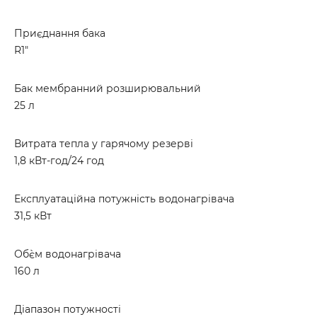
Приєднання бака
R1"
Бак мембранний розширювальний
25 л
Витрата тепла у гарячому резерві
1,8 кВт-год/24 год
Експлуатаційна потужність водонагрівача
31,5 кВт
Об`єм водонагрівача
160 л
Діапазон потужності