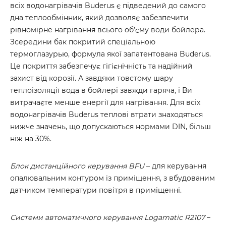
всіх водонагрівачів Buderus є підведений до самого
дна теплообмінник, який дозволяє забезпечити
рівномірне нагрівання всього об’єму води бойлера.
Зсередини бак покритий спеціальною
термоглазурью, формула якої запатентована Buderus.
Це покриття забезпечує гігієнічність та надійний
захист від корозії. А завдяки товстому шару
теплоізоляції вода в бойлері завжди гаряча, і Ви
витрачаєте менше енергії для нагрівання. Для всіх
водонагрівачів Buderus теплові втрати знаходяться
нижче значень, що допускаються нормами DIN, більш
ніж на 30%.
Блок дистанційного керування BFU
– для керування
опалювальним контуром із приміщення, з вбудованим
датчиком температури повітря в приміщенні.
Системи автоматичного керування Logamatic R2107
–