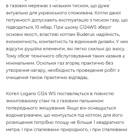
в газових мережах з низьким тиском, що дуже
актуально для українського споживача. Котли даної
потужності допускають експлуатацію з тиском газу, що
підводиться, 10 мбар. При цьому G124WS зберіг
основні якості, властиві котлам Buderus: надійність,
економічність, компактність та відмінний дизайн. У них
відсутні рушійні елементи, які легко схильні до зносу.
Тому обсяг технічного обслуговування таких казанів є
мінімальним. Оскільки газ згоряє практично без
утворення нагару, необхідність проведення робіт з
очищення також практично відпадає.
Котел Logano G124 WS поставляється в повністю
змонтованому стані та з газовим пальником
попереднього змішування. Якщо він оснащується
водонагрівачем, що монтується під котлом, для його
розміщення потрібно площу не більше 1 квадратного
метра. І при спалюванні природного, і при спалюванні