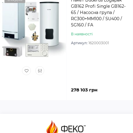
Пакет Buderus Logapak
GB162 Profi Single GB162-
65 / Насосна група /
RC300+MM100 / SU400 /
SG160 / FA
В наявності
Артикул:
1620003001
278 103 грн