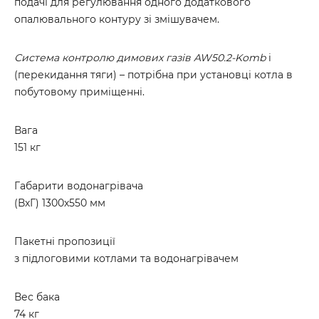
подачі для регулювання одного додаткового
опалювального контуру зі змішувачем.
Система контролю димових газів AW50.2-Komb
i
(перекидання тяги) – потрібна при установці котла в
побутовому приміщенні.
Вага
151 кг
Габарити водонагрівача
(ВхГ) 1300х550 мм
Пакетні пропозиції
з підлоговими котлами та водонагрівачем
Вес бака
74 кг