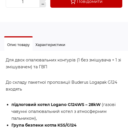
Повідомити
Опис товару
Характеристики
Для двох опалювальних контурів (1 без змішувача + 1 зі
змішувачем) та ГВП
До складу пакетної пропозиції Buderus Logapak G124
входять
підлоговий котел Logano G124WS – 28kW
(газові
чавунні опалювальний котел з атмосферним
пальником),
Група безпеки котла KSS/G124