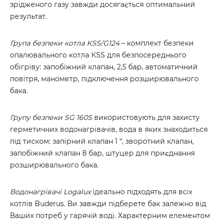
зрідженого газу завжди досягається оптимальний
результат.
Група безпеки котла KSS/G124
– комплект безпеки
опалювального котла КSS для безпосереднього
обігріву: запобіжний клапан, 2,5 бар, автоматичний
повітря, манометр, підключення розширювального
бака.
Групу безпеки SG 160S
використовують для захисту
герметичних водонагрівачів, вода в яких знаходиться
під тиском: запірний клапан 1 “, зворотний клапан,
запобіжний клапан 8 бар, штуцер для приєднання
розширювального бака.
Водонагрівачі Logalux
ідеально підходять для всіх
котлів Buderus. Ви завжди підберете бак залежно від
Ваших потреб у гарячій воді. Характерним елементом