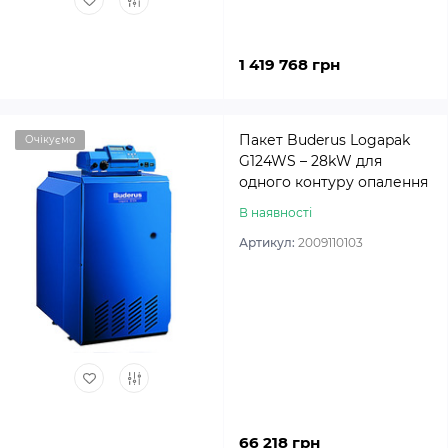
1 419 768 грн
Пакет Buderus Logapak
Очікуємо
G124WS – 28kW для
одного контуру опалення
В наявності
Артикул:
2009110103
66 218 грн