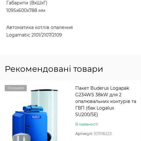
Габарити (ВхШхГ)
1095х600х788 мм
Автоматика котлів опалення
Logamatic 2101/2107/2109
Рекомендовані товари
Пакет Buderus Logapak
Очікуємо
G234WS 38kW для 2
опалювальних контурів та
ГВП (бак Logalux
SU200/5E)
В наявності
Артикул:
1011118223