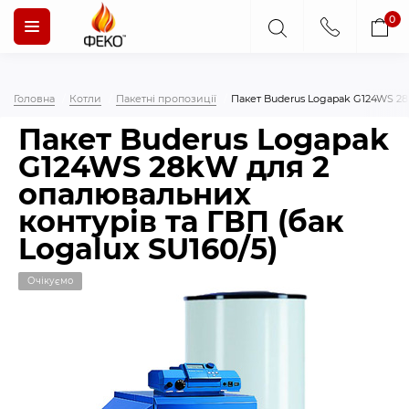
0
Головна
Котли
Пакетні пропозиції
Пакет Buderus Logapak G124WS 28k
Пакет Buderus Logapak
G124WS 28kW для 2
опалювальних
контурів та ГВП (бак
Logalux SU160/5)
Очікуємо