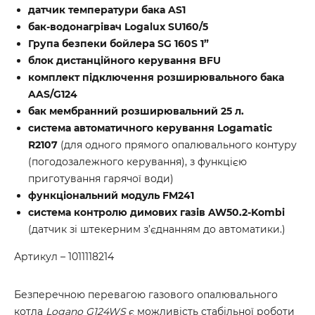
датчик температури бака AS1
бак-водонагрівач Logalux SU160/5
Група безпеки бойлера SG 160S 1”
блок дистанційного керування BFU
комплект підключення розширювального бака
AAS/G124
бак мембранний розширювальний 25 л.
система автоматичного керування Logamatic
R2107
(для одного прямого опалювального контуру
(погодозалежного керування), з функцією
приготування гарячої води)
функціональний модуль FM241
система контролю димових газів AW50.2-Kombi
(датчик зі штекерним з’єднанням до автоматики.)
Артикул – 1011118214
Безперечною перевагою газового опалювального
котла
Logano G124WS
є можливість стабільної роботи