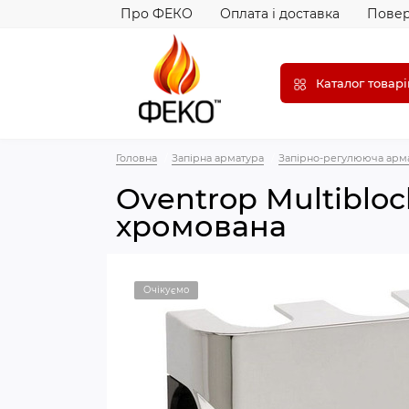
Про ФЕКО
Оплата і доставка
Повер
Каталог товарі
Головна
Запірна арматура
Запірно-регулююча арм
Oventrop Multiblo
хромована
Очікуємо