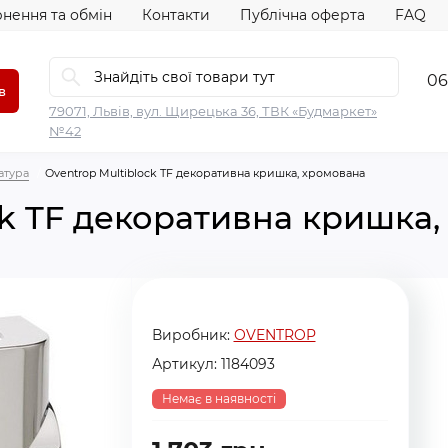
нення та обмін
Контакти
Публічна оферта
FAQ
06
в
79071, Львів, вул. Щирецька 36, ТВК «Будмаркет»
№42
атура
Oventrop Multiblock TF декоративна кришка, хромована
ck TF декоративна кришка,
Виробник:
OVENTROP
Артикул:
1184093
Немає в наявності