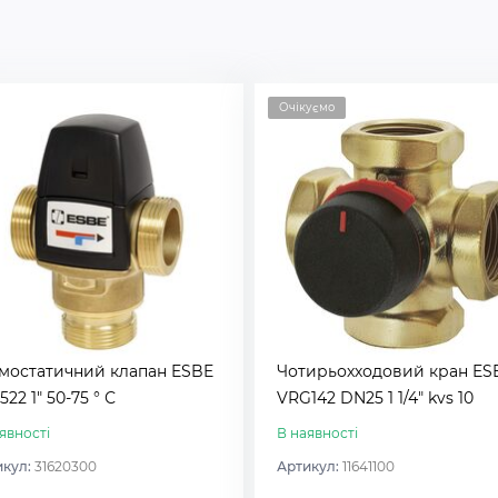
Очікуємо
мостатичний клапан ESBE
Чотирьохходовий кран ES
22 1″ 50-75 ° С
VRG142 DN25 1 1/4″ kvs 10
явності
В наявності
икул:
31620300
Артикул:
11641100