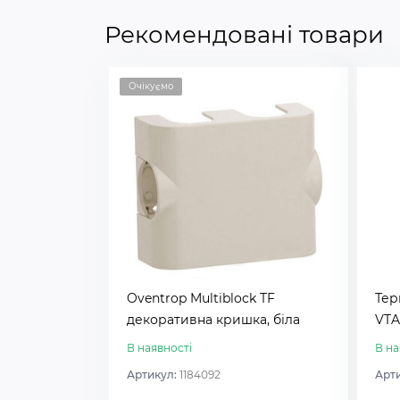
Рекомендовані товари
Очікуємо
Oventrop Multiblock TF
Тер
декоративна кришка, біла
VTA5
В наявності
В на
Артикул:
1184092
Арт