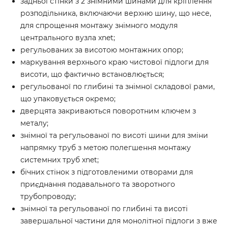
задньої стінки з 2 знімними шинами для кріплення
розподільника, включаючи верхню шину, що несе,
для спрощення монтажу знімного модуля
центрального вузла xnet;
регульованих за висотою монтажних опор;
маркування верхнього краю чистової підлоги для
висоти, що фактично встановлюється;
регульованої по глибині та знімної складової рами,
що упаковується окремо;
дверцята закриваються поворотним ключем з
металу;
знімної та регульованої по висоті шини для зміни
напрямку труб з метою полегшення монтажу
системних труб xnet;
бічних стінок з підготовленими отворами для
приєднання подавального та зворотного
трубопроводу;
знімної та регульованої по глибині та висоті
завершальної частини для монолітної підлоги з вже