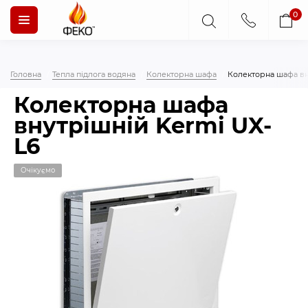
0
Головна
Тепла підлога водяна
Колекторна шафа
Колекторна шафа вн
Колекторна шафа
внутрішній Kermi UX-
L6
Очікуємо