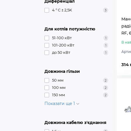
Диференціал
4 ° C ± 2,5K
3
Ман
раді
Для котлів потужністю
RF, 6
51-100 кВт
1
В ная
101-200 кВт
1
Арти
до 50 кВт
1
314 
Довжина гільзи
50 мм
2
100 мм
2
150 мм
2
Показати ще 1
Довжина кабелю з'єднання