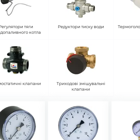
Регулятори тяги
Редуктори тиску води
Термоголо
рдопаливного котла
мостатичні клапани
Триходові змішувальні
клапани