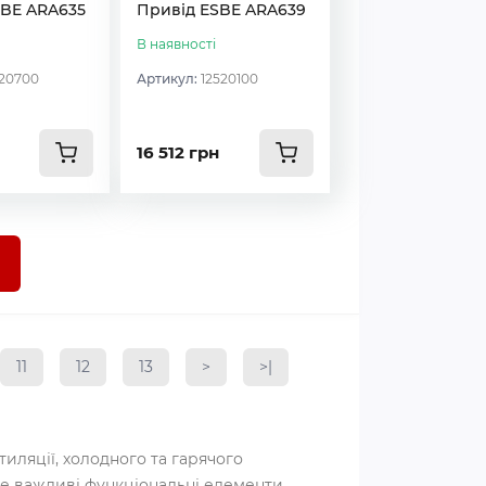
SBE ARA635
Привід ESBE ARA639
В наявності
120700
Артикул:
12520100
16 512 грн
11
12
13
>
>|
иляції, холодного та гарячого
 Це важливі функціональні елементи