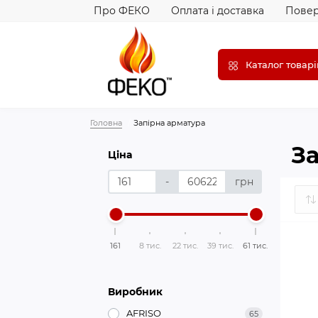
Про ФЕКО
Оплата і доставка
Повер
Каталог товарі
Головна
Запірна арматура
За
Ціна
-
грн
161
8 тис.
22 тис.
39 тис.
61 тис.
Виробник
AFRISO
65