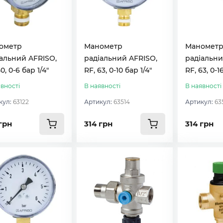
ометр
Манометр
Маномет
альний AFRISO,
радіальний AFRISO,
радіальни
0, 0-6 бар 1/4"
RF, 63, 0-10 бар 1/4"
RF, 63, 0-16
вності
В наявності
В наявності
кул:
63122
Артикул:
63514
Артикул:
63
грн
314 грн
314 грн