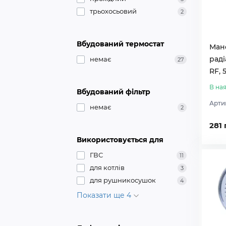
трьохосьовий
2
Вбудований термостат
Ман
раді
немає
27
RF, 5
В ная
Вбудований фільтр
Арти
немає
2
281 
Використовується для
ГВС
11
для котлів
3
для рушникосушок
4
Показати ще 4