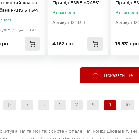
лавковий клапан
Привід ESBE ARA561
Привід E
бака FARG 511 3/4″
В наявності
В наявності
вності
Артикул:
12141310
Артикул:
12
кул:
511/2.3/4CF+GU
 грн
4 182 грн
15 531 грн
Показати ще
|<
<
5
6
7
8
9
10
оєктування та монтаж систем опалення, кондиціювання, вент
допостачання не обходиться без якісної запірної арматури.