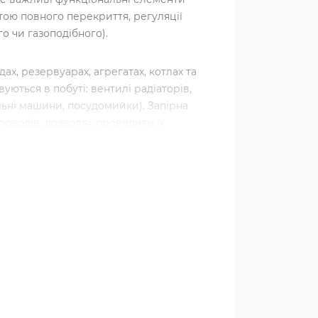
тою повного перекриття, регуляції
о чи газоподібного).
х, резервуарах, агрегатах, котлах та
ються в побуті: вентилі радіаторів,
льні машини, посудомийки). Запірна
роводів, дозволяє проводити їх
екриття потоку робочого середовища.