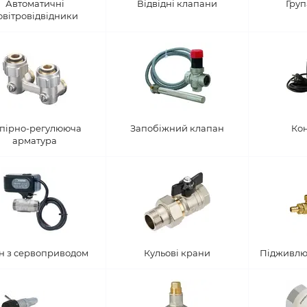
Автоматичні
Відвідні клапани
Груп
овітровідвідники
пірно-регулююча
Запобіжний клапан
Ко
арматура
н з сервоприводом
Кульові крани
Підживлю