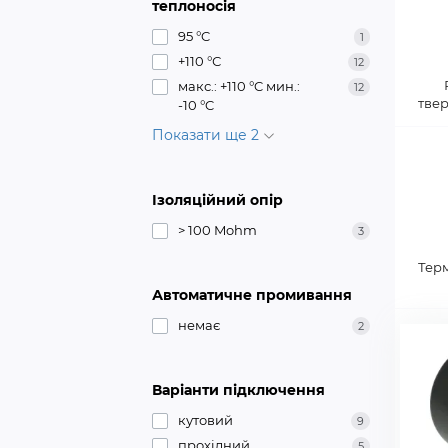
теплоносія
95 °C
1
+110 °С
12
макс.: +110 °C мин.:
12
тве
-10 °C
Показати ще 2
Ізоляційний опір
> 100 Mohm
3
Тер
Автоматичне промивання
немає
2
Варіанти підключення
кутовий
9
прохідний
5