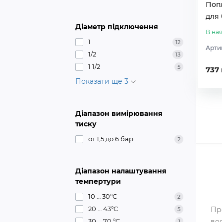
Поп
для 
Діаметр підключення
В ная
1
12
Арти
1/2
13
1 1/2
5
737
Показати ще 3
Діапазон вимірювання
тиску
от 1,5 до 6 бар
2
Діапазон налаштування
темпертури
10 … 30°С
2
20 … 43°С
Пр
5
30 … 70 °C
во
1