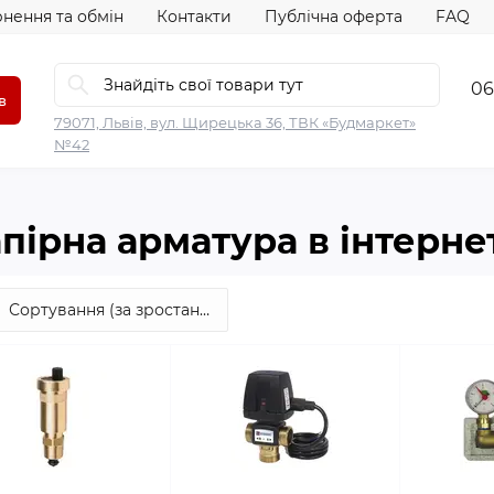
нення та обмін
Контакти
Публічна оферта
FAQ
06
в
79071, Львів, вул. Щирецька 36, ТВК «Будмаркет»
№42
пірна арматура в інтерн