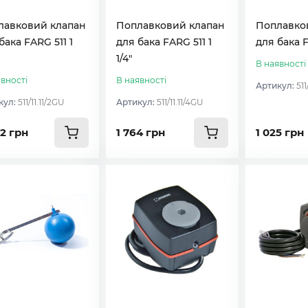
лавковий клапан
Поплавковий клапан
Поплавко
бака FARG 511 1
для бака FARG 511 1
для бака F
1/4″
В наявності
вності
В наявності
Артикул:
51
кул:
511/11.11/2GU
Артикул:
511/11.11/4GU
2 грн
1 764 грн
1 025 грн