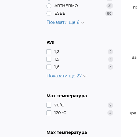
ARTHERMO
31
п
ESBE
80
Показати ще 6
Kvs
1,2
2
За
1,5
1
1,6
3
Показати ще 27
Max температура
70°C
2
120 °С
Кра
4
Max температура