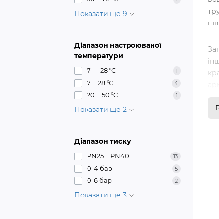
тр
Показати ще 9
шви
Діапазон настроюваної
Зап
температури
інш
7 — 28 °C
1
кр
7 … 28 °C
4
ар
20 … 50 °C
1
об
Показати ще 2
Діапазон тиску
PN25 … PN40
13
0-4 бар
5
0-6 бар
2
Показати ще 3