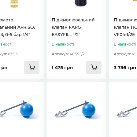
ометр
Підживлювальний
Підживлю
альний AFRISO,
клапан FARG
клапан H
3, 0-6 бар 1/4"
EASYFILL 1/2″
VF04-1/2E
вності
В наявності
В наявності
кул:
63513
Артикул:
403/1.1/2
Артикул:
VF
грн
1 475 грн
3 756 грн