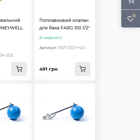
0
вальний
Поплавковий клапан
ONEYWELL
для бака FARG 510 1/2″
В наявності
Артикул:
510/1.1/2CF+GU
04-1/2E
491 грн