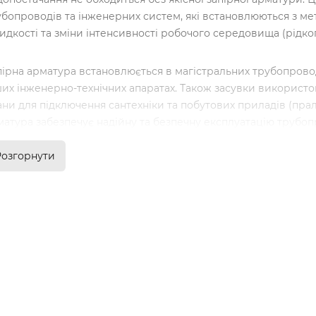
убопроводів та інженерних систем, які встановлюються з ме
дкості та зміни інтенсивності робочого середовища (рідког
ірна арматура встановлюється в магістральних трубопровода
их інженерно-технічних апаратах. Також засувки використову
ани для підключення сантехніки та побутових приладів (пра
матура забезпечує надійну та безпечну експлуатацію трубоп
слуговування та ремонт шляхом повного чи часткового пер
Розгорнути