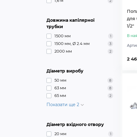
1,6 м
2
Поп
для 
Довжина капілярної
1/2″
трубки
1500 мм
В ная
1
1500 мм, Ø 2.4 мм
3
Арти
2000 мм
2
2 46
Діаметр виробу
50 мм
8
63 мм
8
65 мм
2
Показати ще 2
Діаметр вхідного отвору
20 мм
1