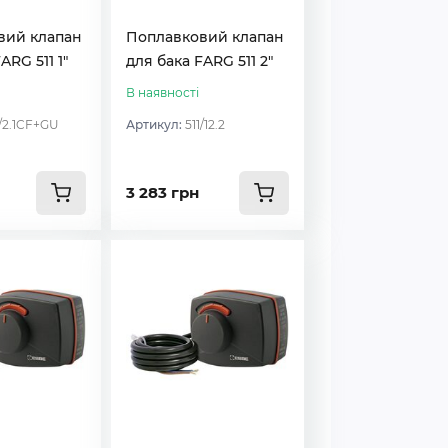
вий клапан
Поплавковий клапан
ARG 511 1″
для бака FARG 511 2″
В наявності
1/2.1CF+GU
Артикул:
511/12.2
3 283 грн