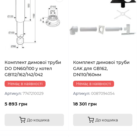
Комплект димової труби
Комплект димової труби
DO DN60/100 у котел
GAK для GB162,
GB112/162/142/042
DN110/160мм
Немає в наявності
Немає в наявності
Артикул:
7747210029
Артикул:
0087094054
5 893 грн
18 301 грн
До кошика
До кошика