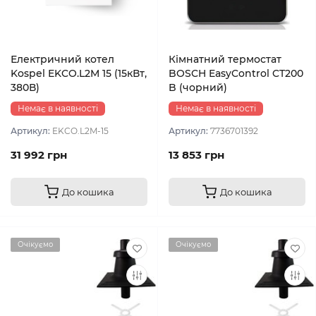
Електричний котел
Кімнатний термостат
Kospel EKCO.L2M 15 (15кВт,
BOSCH EasyControl CT200
380В)
B (чорний)
Немає в наявності
Немає в наявності
Артикул:
EKCO.L2M-15
Артикул:
7736701392
31 992 грн
13 853 грн
До кошика
До кошика
Очікуємо
Очікуємо