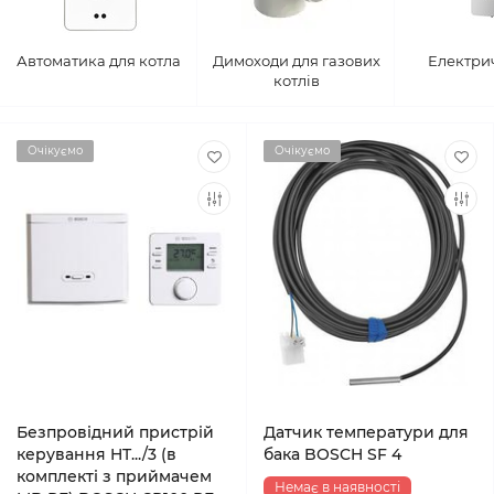
Автоматика для котла
Димоходи для газових
Електрич
котлів
Очікуємо
Очікуємо
Безпровідний пристрій
Датчик температури для
керування HT.../3 (в
бака BOSCH SF 4
комплекті з приймачем
Немає в наявності