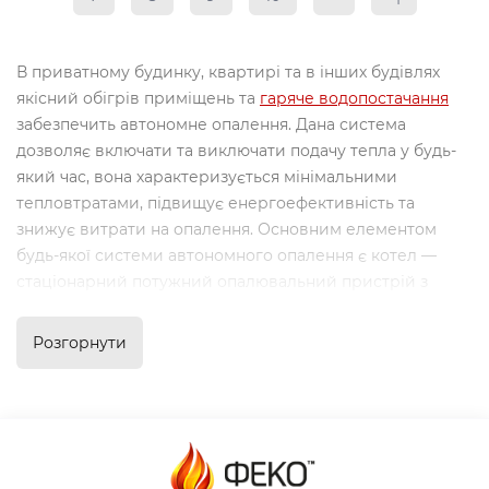
В приватному будинку, квартирі та в інших будівлях
якісний обігрів приміщень та
гаряче водопостачання
забезпечить автономне опалення. Дана система
дозволяє включати та виключати подачу тепла у будь-
який час, вона характеризується мінімальними
тепловтратами, підвищує енергоефективність та
знижує витрати на опалення. Основним елементом
будь-якої системи автономного опалення є котел —
стаціонарний потужний опалювальний пристрій з
естетичним зовнішнім виглядом.
Розгорнути
Призначення та принцип
роботи опалювального котла
Принцип роботи опалювальних котлів полягає в
нагріванні рідкого теплоносія, частіше за все це вода