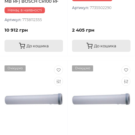
MB RF) BOSCH CR100 RF
Артикул:
7735502290
Немає в наявності
Артикул:
7738112355
10 912 грн
2 405 грн
До кошика
До кошика
Очікуємо
Очікуємо