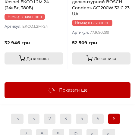
Kospel EKCO.L2M 24
двоконтурний BOSCH
(24кВт, 380В)
Condens GC1200W 32 C 23
UA
Немає в наявності
Немає в наявності
Артикул:
EKCO.L2М-24
Артикул:
7736902991
32 946 грн
52 509 грн
До кошика
До кошика
Показати ще
|<
<
2
3
4
5
6
7
8
9
10
>
>|