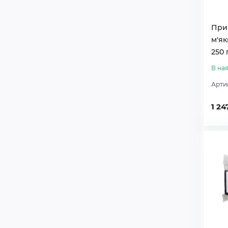
При
м'як
250 
В ная
Арти
1 24