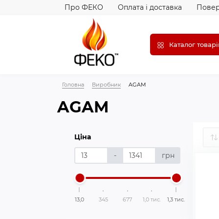
Про ФЕКО
Оплата і доставка
Повер
Каталог товарі
Головна
Виробник
AGAM
AGAM
Ціна
-
грн
13,0
345
677
1,0 тис.
1,3 тис.