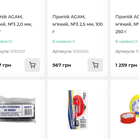
пій AGAM,
Припій AGAM,
Припій A
ий, №3 2,0 мм,
м'який, №3 2,5 мм, 100
м'який, №3
г
г
250 г
вності
В наявності
В наявності
кула:
1030001
Артикула:
1030004
Артикула:
1
7 грн
567 грн
1 259 грн