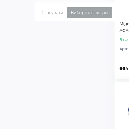
Скасувати
Виберіть фільтри
Мід
AGA-
В ная
Арти
664