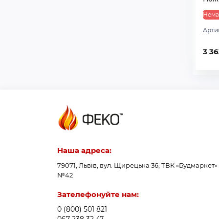
Нема
Арти
3 36
Наша адреса:
79071, Львів, вул. Щирецька 36, ТВК «Будмаркет»
№42
Зателефонуйте нам:
0 (800) 501 821
067 238 32 47