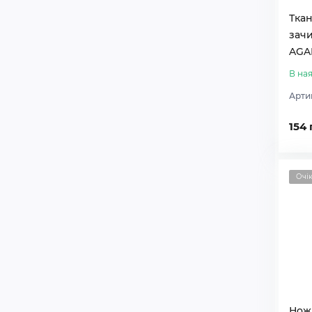
Тка
зач
AGAM
В ная
Арти
154 
Очі
Нож