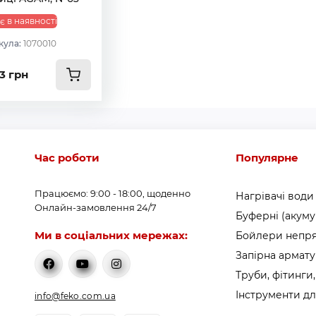
є в наявності
кула:
1070010
3 грн
Час роботи
Популярне
Працюємо: 9:00 - 18:00, щоденно
Нагрівачі води
Онлайн-замовлення 24/7
Буферні (акуму
Ми в соціальних мережах:
Бойлери непря
Запірна армат
Труби, фітинги,
Інструменти дл
info@feko.com.ua