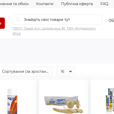
нення та обмін
Контакти
Публічна оферта
FAQ
06
в
79071, Львів, вул. Щирецька 36, ТВК «Будмаркет»
№42