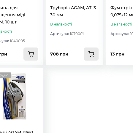
нина для
Труборіз AGAM, AT, 3-
Фум стріч
ищення міді
30 мм
0,075х12 м
, 10 шт
В наявності
В наявності
вності
Артикула:
1070001
Артикула:
1
кула:
1040005
грн
708 грн
13 грн
куємо
иці AGAM, №63