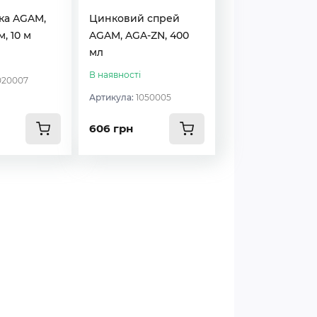
ка AGAM,
Цинковий спрей
м, 10 м
AGAM, AGA-ZN, 400
мл
В наявності
020007
Артикула:
1050005
606 грн