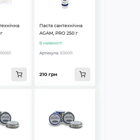
технічна
Паста сантехнічна
г
AGAM, PRO 250 г
В наявності
010001
Артикула:
1010011
210 грн