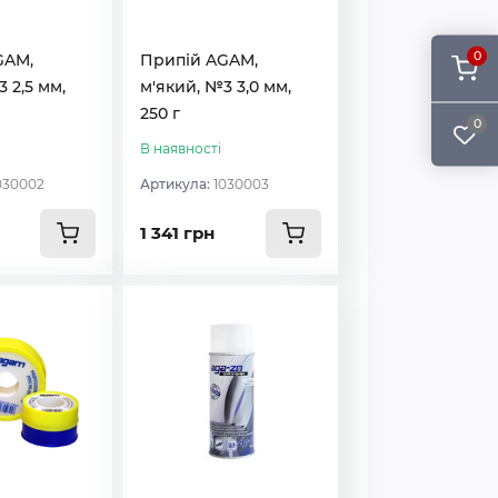
0
GAM,
Припій AGAM,
 2,5 мм,
м'який, №3 3,0 мм,
250 г
0
В наявності
030002
Артикула:
1030003
1 341 грн