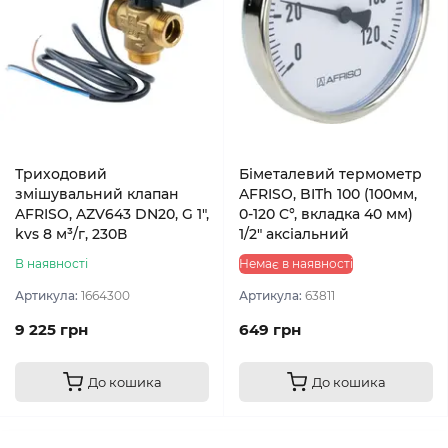
Триходовий
Біметалевий термометр
змішувальний клапан
AFRISO, BITh 100 (100мм,
AFRISO, AZV643 DN20, G 1",
0-120 C°, вкладка 40 мм)
kvs 8 м³/г, 230В
1/2" аксіальний
В наявності
Немає в наявності
Артикула:
1664300
Артикула:
63811
9 225 грн
649 грн
До кошика
До кошика