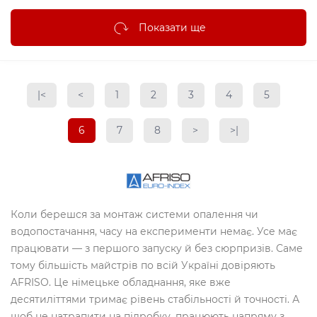
Показати ще
|<
<
1
2
3
4
5
6
7
8
>
>|
Коли берешся за монтаж системи опалення чи
водопостачання, часу на експерименти немає. Усе має
працювати — з першого запуску й без сюрпризів. Саме
тому більшість майстрів по всій Україні довіряють
AFRISO. Це німецьке обладнання, яке вже
десятиліттями тримає рівень стабільності й точності. А
щоб не натрапити на підробку, працюють напряму з