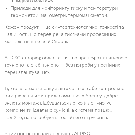
швидкого монтажу.
Прилади для моніторингу тиску й температури —
термометри, манометри, термоманометри.
Кожен продукт — це синтез технологічної точності та
надійності, що перевірена тисячами професійних
монтажників по всій Європі.
AFRISO створює обладнання, що працює з винятковою
точністю та стабільністю — без потреби у постійних
переналаштуваннях.
Ті, хто вже мав справу з автоматикою або контрольно-
вимірювальними приладами цього бренду, добре
знають: монтаж відбувається легко й логічно, усі
компоненти ідеально сумісні, а система працює
надійно, не потребують постійного втручання.
Чому професіонали довіряють AFRISO: