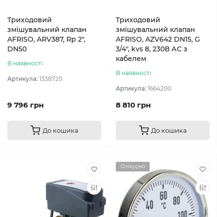
Триходовий
Триходовий
змішувальний клапан
змішувальний клапан
AFRISO, ARV387, Rp 2",
AFRISO, AZV642 DN15, G
DN50
3/4", kvs 8, 230В АС з
кабелем
В наявності
В наявності
Артикула:
1338720
Артикула:
1664200
9 796 грн
8 810 грн
До кошика
До кошика
Очікуємо