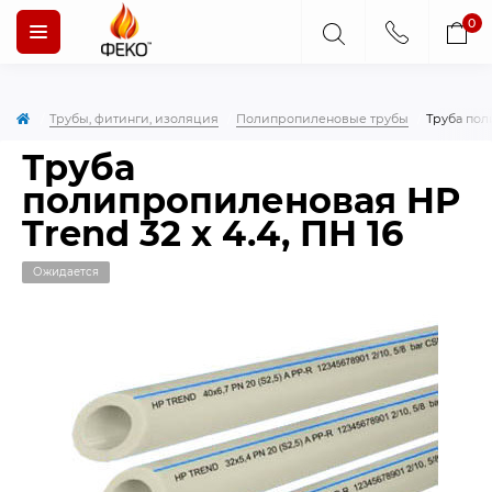
0
Трубы, фитинги, изоляция
Полипропиленовые трубы
Труба пол
Труба
полипропиленовая HP
Trend 32 x 4.4, ПН 16
Ожидается