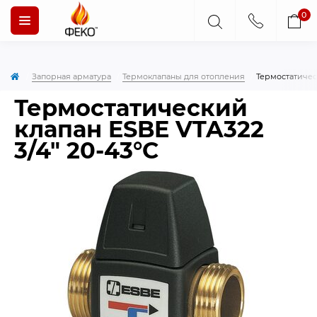
0
Запорная арматура
Термоклапаны для отопления
Термостатическ
Термостатический
клапан ESBE VTA322
3/4″ 20-43°С