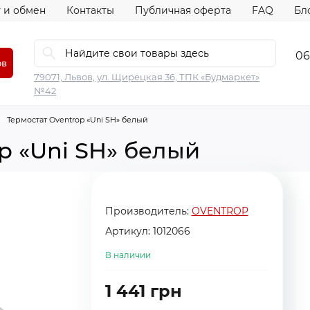
 и обмен
Контакты
Публичная оферта
FAQ
Бл
06
ов
79071, Львов, ул. Щирецкая 36, ТПК «Будмаркет»
№42
Термостат Oventrop «Uni SH» белый
p «Uni SH» белый
Производитель:
OVENTROP
Артикул:
1012066
В наличии
1 441 грн