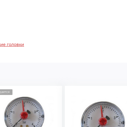
кие головки
дается