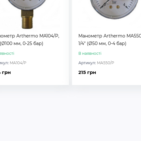
ометр Arthermo MA104/P,
Манометр Arthermo MA550
 (Ø100 мм, 0-25 бар)
1/4″ (Ø50 мм, 0-4 бар)
явності
В наявності
икул:
MA104/P
Артикул:
MA550/P
 грн
215 грн