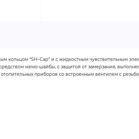
вным кольцом “SН–Сар” и с жидкостным чувствительным эле
редством мемо-шайбы, с защитой от замерзания, выполнен 
ля отопительных приборов со встроенным вентилем с резьбой 