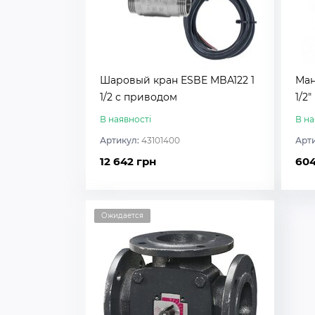
Шаровый кран ESBE MBA122 1
Ман
1/2 с приводом
1/2″
В наявності
В на
Артикул:
43101400
Арт
12 642 грн
604
Ожидается