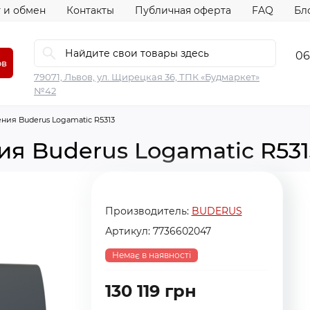
 и обмен
Контакты
Публичная оферта
FAQ
Бл
06
ов
79071, Львов, ул. Щирецкая 36, ТПК «Будмаркет»
№42
ния Buderus Logamatic R5313
я Buderus Logamatic R531
Производитель:
BUDERUS
Артикул:
7736602047
Немає в наявності
130 119 грн