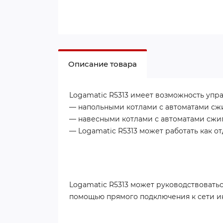
Описание товара
Logamatic R5313 имеет возможность упр
— напольными котлами с автоматами сжи
— навесными котлами с автоматами сжиган
— Logamatic R5313 может работать как о
Logamatic R5313 может руководствовать
помощью прямого подключения к сети ин