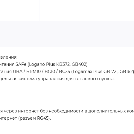
авления:
гания SAFe (Logano Plus KB372, GB402)
ия UBA / BRM10 / BC10 / BC25 (Logamax Plus GB172i, GB162
тдельная система управления для теплового пункта.
ся через интернет без необходимости в дополнительных ко
тернет (разъем RG45).