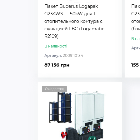
Пакет Buderus Logapak
Пак
G234WS — 50kW для 1
G23
отопительного контура с
ото
функцией ГВС (Logamatic
(ба
R2109)
В на
В наявності
Арт
Артикул:
2009110134
87 156 грн
155
Ожидается