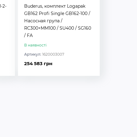
-2-
Buderus, комплект Logapak
GB162 Profi Single GB162-100 /
Насосная група /
RC300+MM100 / SU400 / SG160
/ FA
В наявності
Артикул:
1620003007
254 583 грн