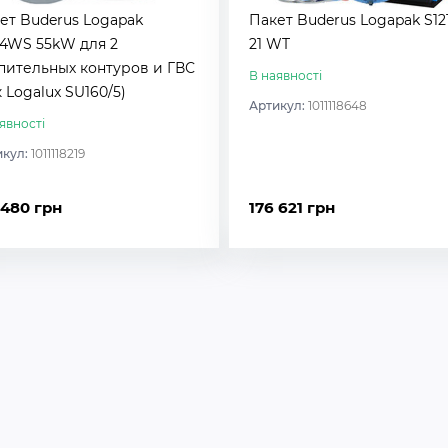
ет Buderus Logapak
Пакет Buderus Logapak S121
4WS 55kW для 2
21 WT
пительных контуров и ГВС
В наявності
к Logalux SU160/5)
Артикул:
1011118648
явності
икул:
1011118219
 480 грн
176 621 грн