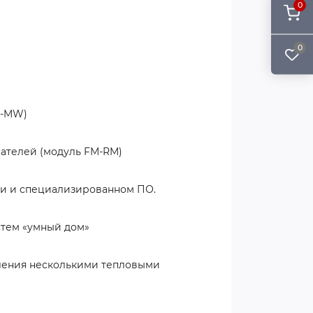
0
0
M-MW)
ателей (модуль FM-RM)
ии и специализированном ПО.
стем «умный дом»
вления несколькими тепловыми