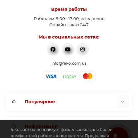
Время работы
Работаем: 9:00 - 17:00, ежедневно
Онлайн-заказ 24/7
Мы в социальных сетях:
info@feko.com.ua
Популярное
Водонагреватели
Информация
Аккумулирующие емкости
feko.com.ua использует файлы cookies для более
Бойлер косвенного нагрева
комфортной работы пользователя. Продолжая