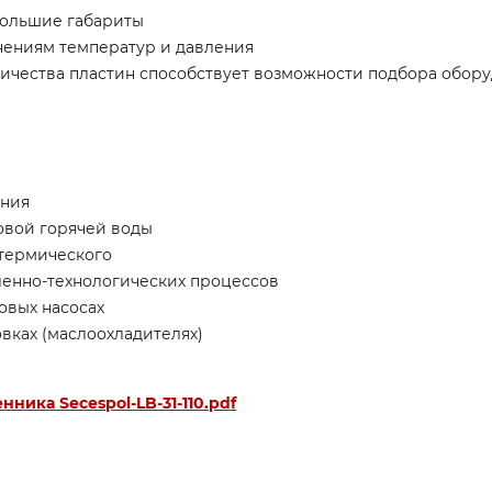
большие габариты
нениям температур и давления
ичества пластин способствует возможности подбора обор
ения
овой горячей воды
отермического
енно-технологических процессов
овых насосах
ках (маслоохладителях)
ника Secespol-LB-31-110.pdf