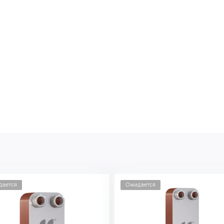
дается
Ожидается