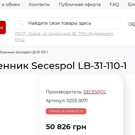
 и обмен
Контакты
Публичная оферта
FAQ
Бл
06
ов
79071, Львов, ул. Щирецкая 36, ТПК «Будмаркет»
№42
менник Secespol LB-31-110-1
ник Secespol LB-31-110-1
Производитель:
SECESPOL
Артикул:
0203-0071
Немає в наявності
50 826 грн