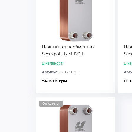
Паяный теплообменник
Пая
Secespol LB-31-120-1
Sec
В наявності
В на
Артикул:
0203-0072
Арт
54 696 грн
10 
Ожидается