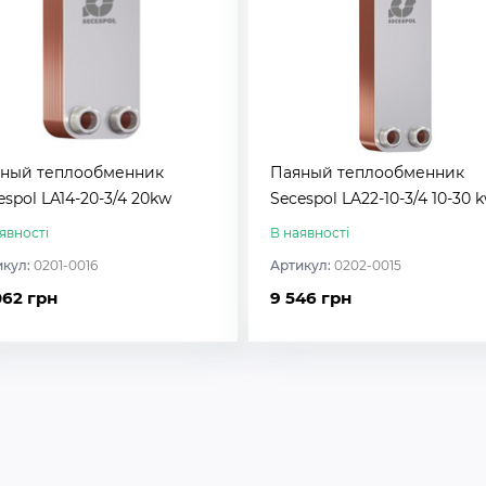
ный теплообменник
Паяный теплообменник
espol LA14-20-3/4 20kw
Secespol LA22-10-3/4 10-30 
явності
В наявності
икул:
0201-0016
Артикул:
0202-0015
062 грн
9 546 грн