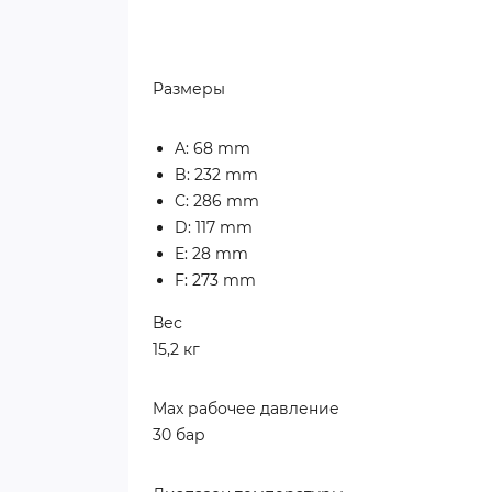
Размеры
A: 68 mm
B: 232 mm
C: 286 mm
D: 117 mm
E: 28 mm
F: 273 mm
Вес
15,2 кг
Max рабочее давление
30 бар