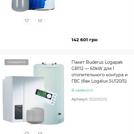
142 601 грн
Пакет Buderus Logapak
Ожидается
GB112 — 60kW для 1
отопительного контура и
ГВС (бак Logalux SU120/5)
В наявності
Артикул:
1122010212