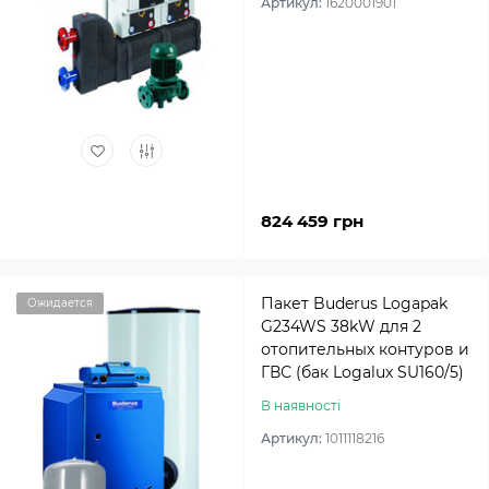
Артикул:
1620001901
824 459 грн
Пакет Buderus Logapak
Ожидается
G234WS 38kW для 2
отопительных контуров и
ГВС (бак Logalux SU160/5)
В наявності
Артикул:
1011118216