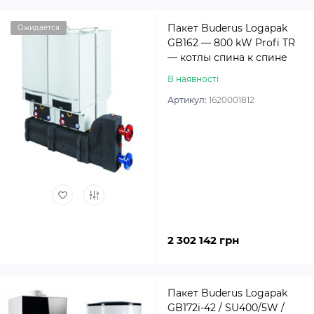
Пакет Buderus Logapak
Ожидается
GB162 — 800 kW Profi TR
— котлы спина к спине
В наявності
Артикул:
1620001812
2 302 142 грн
Пакет Buderus Logapak
GB172i-42 / SU400/5W /