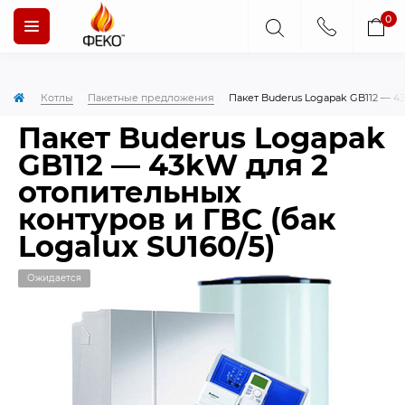
0
Котлы
Пакетные предложения
Пакет Buderus Logapak GB112 — 43
Пакет Buderus Logapak
GB112 — 43kW для 2
отопительных
контуров и ГВС (бак
Logalux SU160/5)
Ожидается