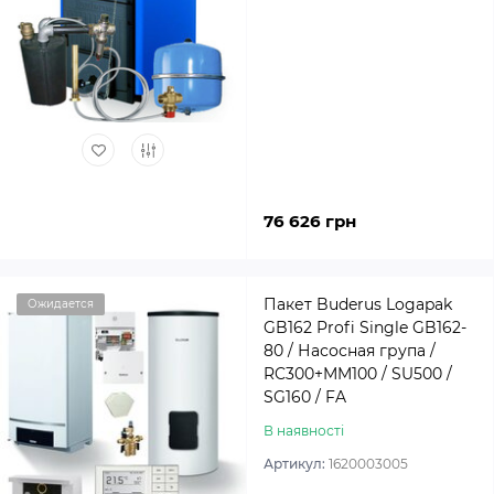
76 626 грн
Пакет Buderus Logapak
Ожидается
GB162 Profi Single GB162-
80 / Насосная група /
RC300+MM100 / SU500 /
SG160 / FA
В наявності
Артикул:
1620003005