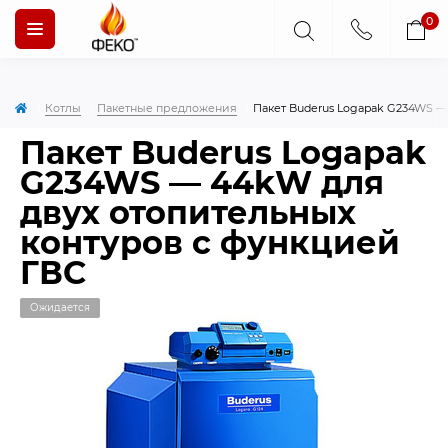
0
Котлы
Пакетные предложения
Пакет Buderus Logapak G234WS —
Пакет Buderus Logapak
G234WS — 44kW для
двух отопительных
контуров с функцией
ГВС
Ожидается