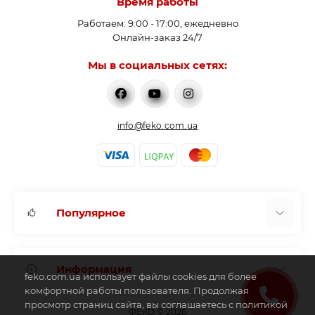
Время работы
Работаем: 9:00 - 17:00, ежедневно
Онлайн-заказ 24/7
Мы в социальных сетях:
info@feko.com.ua
Популярное
Водонагреватели
Информация
Аккумулирующие емкости
feko.com.ua использует файлы cookies для более
Бойлер косвенного нагрева
комфортной работы пользователя. Продолжая
просмотр страниц сайта, вы соглашаетесь с политикой
О нас
Запорная арматура
ФЕКО © 2026