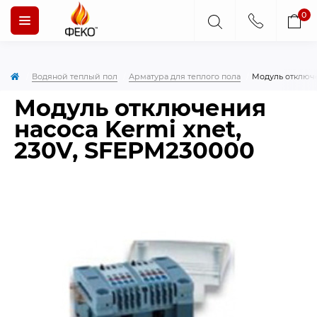
0
Водяной теплый пол
Арматура для теплого пола
Модуль отключе
Модуль отключения
насоса Kermi xnet,
230V, SFEРM230000