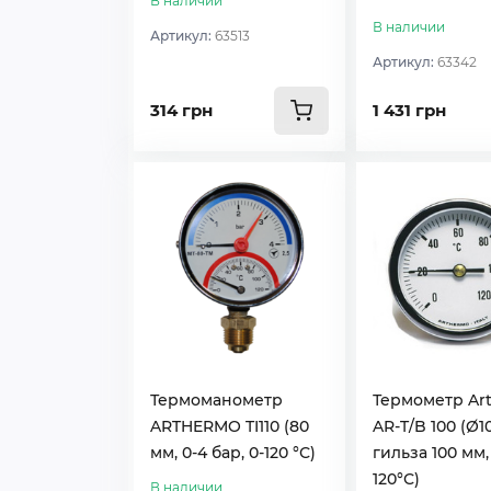
В наличии
В наличии
Артикул:
63513
Артикул:
63342
314 грн
1 431 грн
Термоманометр
Термометр Ar
ARTHERMO TI110 (80
AR-T/B 100 (Ø1
мм, 0-4 бар, 0-120 °С)
гильза 100 мм,
120°С)
В наличии