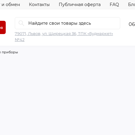
 и обмен
Контакты
Публичная оферта
FAQ
Бл
06
ов
79071, Львов, ул. Щирецкая 36, ТПК «Будмаркет»
№42
е приборы