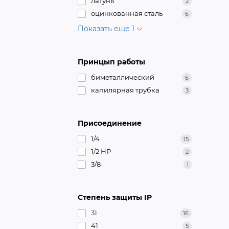
латунь
2
оцинкованная сталь
6
Показать еще 1
Принцып работы
биметаллический
6
капилярная трубка
3
Присоединение
1/4
15
1/2 НР
2
3/8
1
Степень защиты IP
31
16
41
5