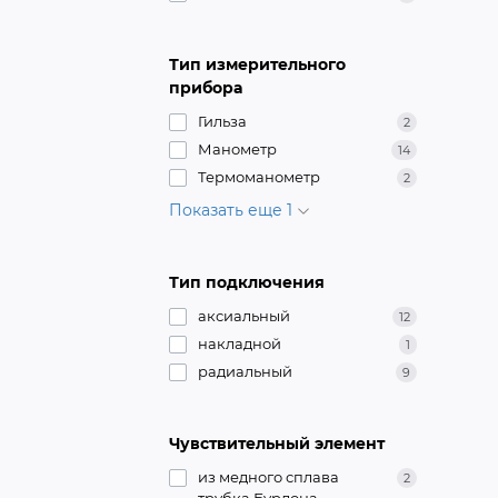
Тип измерительного
прибора
Гильза
2
Манометр
14
Термоманометр
2
Показать еще 1
Тип подключения
аксиальный
12
накладной
1
радиальный
9
Чувствительный элемент
из медного сплава
2
трубка Бурдона