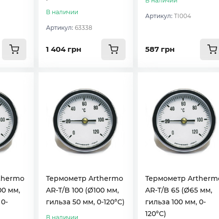
В наличии
В наличии
Артикул:
TI004
Артикул:
63338
1 404 грн
587 грн
thermo
Термометр Arthermo
Термометр Artherm
00 мм,
AR-T/B 100 (Ø100 мм,
AR-T/B 65 (Ø65 мм,
 0-
гильза 50 мм, 0-120°С)
гильза 100 мм, 0-
120°С)
В наличии