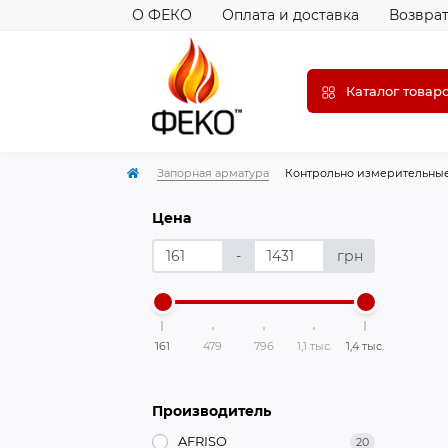
О ФЕКО
Оплата и доставка
Возврат
Каталог товар
Запорная арматура
Контрольно измерительны
Цена
-
грн
161
479
796
1,1 тыс.
1,4 тыс.
Производитель
AFRISO
20