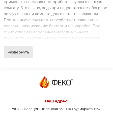
применяют специальный прибор — сушка в ванную
комнату. Это важно, ведь при недостаточном обогреве
воздух в ванной комнате долго остается влажным.
Повышенная влажность способствует появлению
плесени, размножению бактерий и микробов. При
таких условиях деревянная мебель начинает
подгнивать, а металлические детали покрываются
ржавчиной. Поэтому, чтобы предотвратить это, ванная
комната должна хорошо обогреваться.
Развернуть
Если вам необходима сушарка для полотенец в ванную
комнату, стоит обратить внимание на продукцию
немецкой компании Kermi, которая представлена в
нашем интернет-магазине ФЕКО функциональными,
интересными и практичными моделями.
Функционал и разновидности
Наш адрес:
сушки для полотенец
79071, Львов, ул. Щирецкая 36, ТПК «Будмаркет» №42